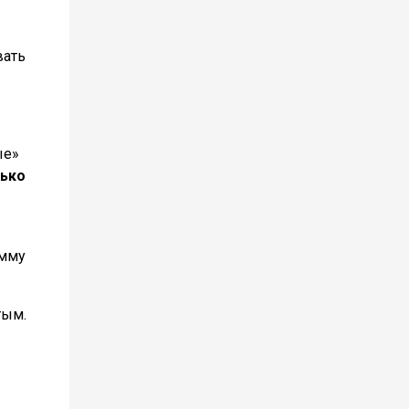
вать
ые»
лько
умму
тым.