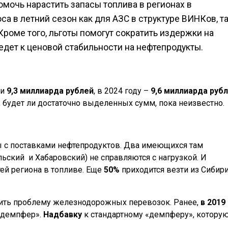
мочь нарастить запасы топлива в регионах в
а в летний сезон как для АЗС в структуре ВИНКов, т
Кроме того, льготы помогут сократить издержки на
едет к ценовой стабильности на нефтепродукты.
ли
9,3 миллиарда рублей
, в 2024 году –
9,6 миллиарда руб
, будет ли достаточно выделенных сумм, пока неизвестно.
 с поставками нефтепродуктов. Два имеющихся там
льский
и Хабаровский) не справляются с нагрузкой. И
ей региона в топливе. Еще
50%
приходится везти из Сибири
нить проблему железнодорожных перевозок. Ранее,
в 2019
й демпфер».
Надбавку
к стандартному «демпферу», котору
.