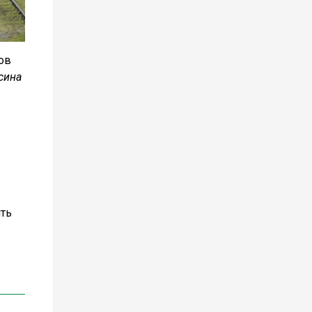
ов
сина
ить