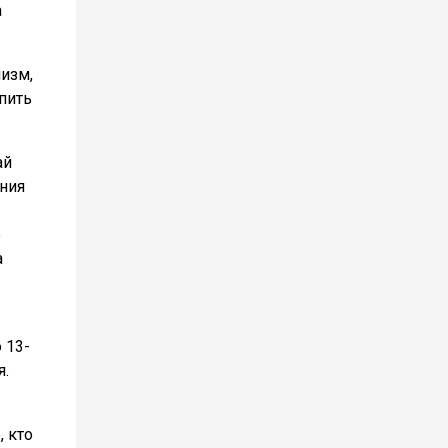
а
низм,
пить
ай
ния
е
а
 13-
я.
 кто