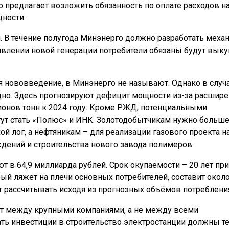
 предлагает возложить обязанность по оплате расходов н
ности.
. В течение полугода Минэнерго должно разработать меха
явлении новой генерации потребители обязаны будут выку
я нововведение, в Минэнерго не называют. Однако в случ
дно. Здесь прогнозируют дефицит мощности из-за расшире
ионов тонн к 2024 году. Кроме РЖД, потенциальными
гут стать «Полюс» и ИНК. Золотодобытчикам нужно больш
й лог, а нефтяникам – для реализации газового проекта н
дений и строительства нового завода полимеров.
т в 64,9 миллиарда рублей. Срок окупаемости – 20 лет при
рый ляжет на плечи основных потребителей, составит около
т рассчитывать исходя из прогнозных объёмов потреблени
ат между крупными компаниями, а не между всеми
ть инвестиции в строительство электростанции должны те,