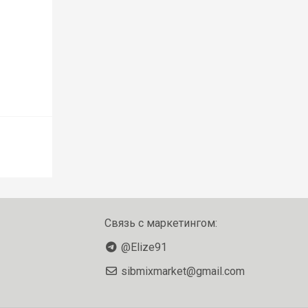
Связь с маркетингом:
@Elize91
sibmixmarket@gmail.com