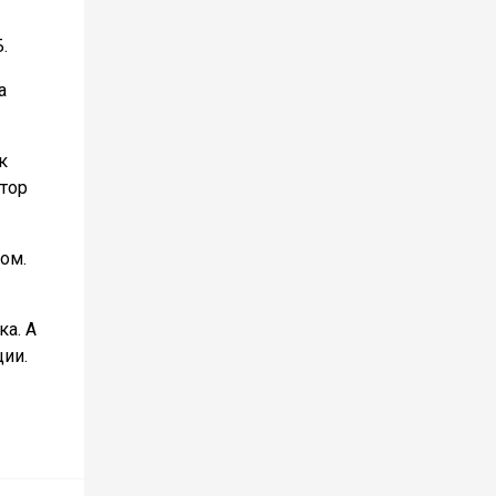
.
а
к
тор
ом.
а. А
ции.