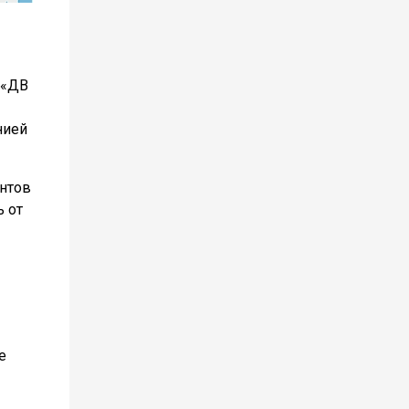
 «ДВ
нией
ентов
ь от
е