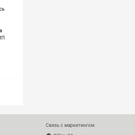
сь
а
ИП
Связь с маркетингом: