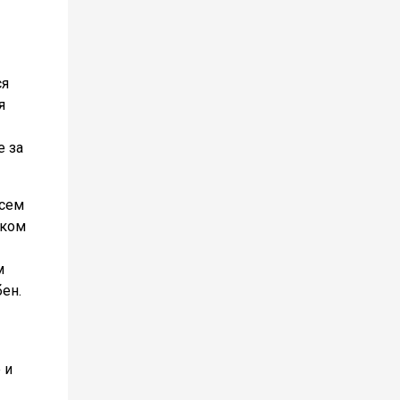
ся
я
е за
всем
ском
м
ен.
 и