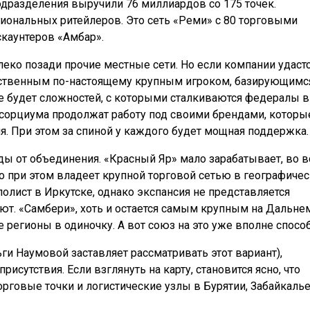
одразделения выручили 76 миллиардов со 175 точек.
иональных ритейлеров. Это сеть «Реми» с 80 торговыми
скаунтеров «Амбар».
еко позади прочие местные сети. Но если компании удаст
инственным по-настоящему крупным игроком, базирующимс
не будет сложностей, с которыми сталкиваются федералы в
нсорциума продолжат работу под своими брендами, которы
я. При этом за спиной у каждого будет мощная поддержка.
ы от объединения. «Красный Яр» мало зарабатывает, во 
о при этом владеет крупной торговой сетью в географиче
полист в Иркутске, однако экспансия не представляется
ют. «Самбери», хоть и остается самым крупным на Дальне
 регионы в одиночку. А вот союз на это уже вполне способ
ги Наумовой заставляет рассматривать этот вариант),
рисутствия. Если взглянуть на карту, становится ясно, что
рговые точки и логистические узлы в Бурятии, Забайкалье