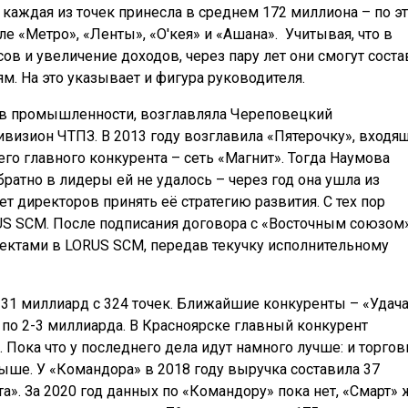
 каждая из точек принесла в среднем 172 миллиона – по э
е «Метро», «Ленты», «О'кея» и «Ашана». Учитывая, что в
ов и увеличение доходов, через пару лет они смогут соста
 На это указывает и фигура руководителя.
а в промышленности, возглавляла Череповецкий
визион ЧТПЗ. В 2013 году возглавила «Пятерочку», входя
оего главного конкурента – сеть «Магнит». Тогда Наумова
братно в лидеры ей не удалось – через год она ушла из
т директоров принять её стратегию развития. С тех пор
S SCM. После подписания договора с «Восточным союзом»
ектами в LORUS SCM, передав текучку исполнительному
 31 миллиард с 324 точек. Ближайшие конкуренты – «Удача
и по 2-3 миллиарда. В Красноярске главный конкурент
. Пока что у последнего дела идут намного лучше: и торго
выше. У «Командора» в 2018 году выручка составила 37
». За 2020 год данных по «Командору» пока нет, «Смарт» 