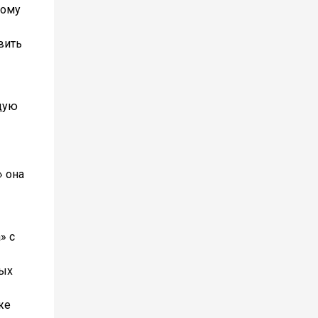
тому
вить
щую
 она
» с
вых
же