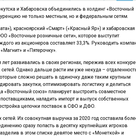
кутска и Хабаровска объединились в холдинг «Восточный
куренцию не только местным, но и федеральным сетям.
ата»), красноярский «Смарт» («Красный Яр») и хабаровская
ООО «Восточные розничные сети», которое выступит
дого из акционеров составляет 33,3%. Руководить компа
«Магнит» и «Пятерочку».
 лет развивались в своих регионах, пережив всех конкур
сетей. Однако дальше расти им уже некуда – отдаленност
 которые сложно решать в одиночку даже таким крупным
ировать закупки, оптимизировать логистику и делиться
да «Восточный союз» планирует выстроить совместное
 поставщиками, наладить импорт и выпуск собственных
рестройка цепочки поставок в СФО и ДФО.
 сетей. Их совокупная выручка за 2020 год составила боле
единению сразу попасть в десятку крупнейших игроков
азделив в этом списке девятое место с «Монеткой» и