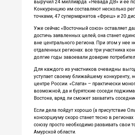
выручил 24 миллиарда. «Невада ДВ» и ее п
Конкуренцию им составляют несколько рег
точками, 47 супермаркетов «Фреш» и 20 ди
Уже сейчас «Восточный союз» оставляет дал
достичь заявленных целей, она станет ед
вне центрального региона. При этом у нее 
отдаленных регионах: все три участника ко
долгие годы завоевали доверие потребител
Для каждого из участников очевидны выгод
уступает своему ближайшему конкуренту, н
центре России. «Слата» – практически моно
возможной, да и бурятские соседи поджима
Востоке, вряд ли сможет захватить соседние
Если дела пойдут хорошо (а присутствие Оль
консорциуму скоро станет тесно в регионах п
союзу просто необходимо развивать свои то
Амурской области.