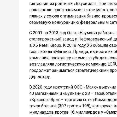
вытеснив из рейтинга «Вкусвилл». При этом
показателю союз занимает пятое место, посл
планах у союза оптимизация бизнес-процесс
серьезную конкуренцию федеральным сетям.
С 2001 по 2013 год Ольга Наумова работал
сталепрокатный завод и Нефтесервисный ди
в X5 Retail Group. К 2018 году Х5 обошла св
возглавила «Магнит». Правда, вывести их о
компании, поскольку не смогла убедить сове
возглавляла логистическую компанию LORU
продолжит заниматься стратегическими про
директору.
В 2020 году иркутский ООО «Маяк» выручил
40 магазинами и «Вулкан» с 28 – заработал
«Красного Яра» – торговая сеть «Командор»
точек больше (307 против 198), и выручка 
миллиардов против 16 миллиардов у «Смарта