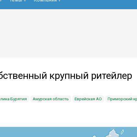
бственный крупный ритейлер
лика Бурятия
Амурская область
Еврейская АО
Приморский к