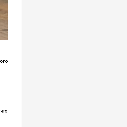
того
 что