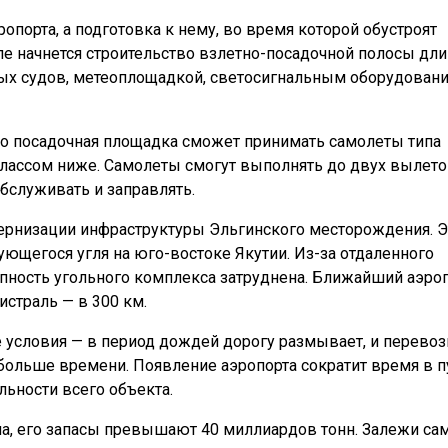
опорта, а подготовка к нему, во время которой обустроят
е начнется строительство взлетно-посадочной полосы дл
ных судов, метеоплощадкой, светосигнальным оборудован
то посадочная площадка сможет принимать самолеты типа
 классом ниже. Самолеты смогут выполнять до двух вылет
обслуживать и заправлять.
дернизации инфраструктуры Эльгинского месторождения. Э
щегося угля на юго-востоке Якутии. Из-за отдаленного
пность угольного комплекса затруднена. Ближайший аэро
истраль — в 300 км.
 условия — в период дождей дорогу размывает, и перевоз
больше времени. Появление аэропорта сократит время в п
льности всего объекта.
йна, его запасы превышают 40 миллиардов тонн. Залежи са