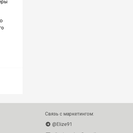
серы
ую
го
Связь с маркетингом:
@Elize91