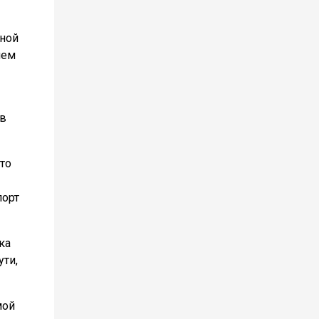
иной
ием
ов
то
порт
ка
ути,
мой