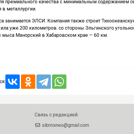
угля премиального качества с минимальным содержанием 
 в металлургии.
са занимается ЭЛСИ. Компания также строит Тихоокеанск
жила уже 200 километров: со стороны Эльгинского угольно
 мыса Манорский в Хабаровском крае — 60 км.
ся:
Связь с редакцией:
sibmixneo@gmail.com