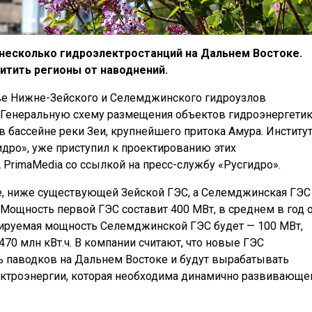
ь несколько гидроэлектростанций на Дальнем Востоке.
итить регионы от наводнений.
тве Нижне-Зейского и Селемджинского гидроузлов
 Генеральную схему размещения объектов гидроэнергети
 в бассейне реки Зеи, крупнейшего притока Амура. Институ
идро», уже приступил к проектированию этих
PrimaMedia со ссылкой на пресс-службу «Русгидро».
е, ниже существующей Зейской ГЭС, а Селемджинская ГЭС
Мощность первой ГЭС составит 400 МВт, в среднем в год 
нируемая мощность Селемджинской ГЭС будет — 100 МВт,
70 млн кВт.ч. В компании считают, что новые ГЭС
ь паводков на Дальнем Востоке и будут вырабатывать
ктроэнергии, которая необходима динамично развивающе