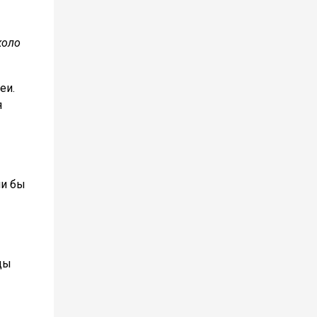
коло
еи.
я
ли бы
ды