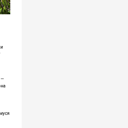
ки
т
 —
она
муся