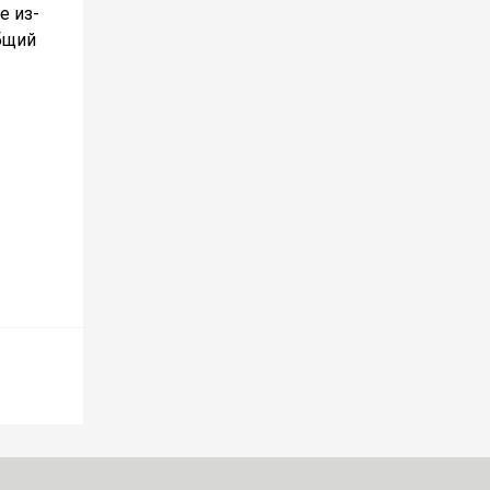
е из-
бщий