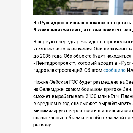
В «Русгидро» заявили о планах построит
В компании считают, что они помогут защ
В первую очередь, речь идет о строительс
комплексного назначения. Они включены в
до 2035 года. Оба объекта будут находиться
«Ленгидропроект», который входит в «Русг
гидроэлектростанций. Об этом
сообщило
ИА 
Нижне-Зейская ГЭС будет размещена на Зе
на Селемдже, самом большом притоке Зеи. 
сможет вырабатывать 2130 млн кВт.ч. Пла
в среднем в год она сможет вырабатывать 4
минимизируют вероятность и интенсивност
значительные объемы возобновляемой эле
региону.