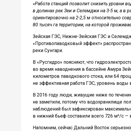
«Работа станций позволит снизить уровни в
в долинах рек Зеи и Селемджи на 3-5 м, а в
ориентировочно на 2-2,5 м относительно сов
80 тысяч га территории, на которой прожива
Зейская ГЭС, Нижне-Зейская ГЭС и Селемдж
«Противопаводковый эффект» распространит
реки Сунгари.
В «Русгидро» поясняют, что гидроэлектрос
во время наводнения в бассейне Амура Зей
километров паводкового стока, или 64 проц
не эффективная работа ГЭС, уровень воды 
В 2016 году люди, живущие ниже по течени
не заметили, потому что водохранилище пол
наблюдений был зафиксирован максимальны
в нижний бьеф составили всего 726 м³/с — 
Напомним, сейчас Дальний Восток серьезно 