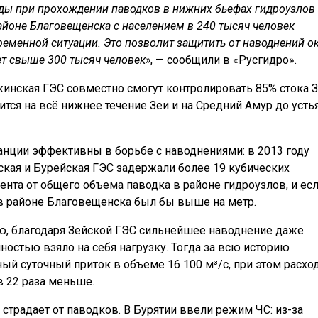
оды при прохождении паводков в нижних бьефах гидроузлов
 районе Благовещенска с населением в 240 тысяч человек
ременной ситуации. Это позволит защитить от наводнений о
ет свыше 300 тысяч человек»
, — сообщили в «Русгидро».
инская ГЭС совместно смогут контролировать 85% стока З
ся на всё нижнее течение Зеи и на Средний Амур до усть
танции эффективны в борьбе с наводнениями: в 2013 году
ская и Бурейская ГЭС задержали более 19 кубических
ента от общего объема паводка в районе гидроузлов, и ес
в районе Благовещенска был бы выше на метр.
ю, благодаря Зейской ГЭС сильнейшее наводнение даже
ностью взяло на себя нагрузку. Тогда за всю историю
й суточный приток в объеме 16 100 м³/с, при этом расхо
в 22 раза меньше.
страдает от паводков. В Бурятии ввели режим ЧС: из-за