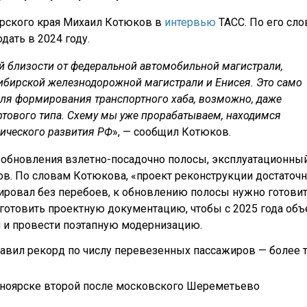
ярского края Михаил Котюков в
интервью
ТАСС. По его сло
дать в 2024 году.
й близости от федеральной автомобильной магистрали,
ибирской железнодорожной магистрали и Енисея. Это само
для формирования транспортного хаба, возможно, даже
ртового типа. Схему мы уже прорабатываем, находимся
ического развития РФ
», — сообщил Котюков.
кт обновления взлетно-посадочно полосы, эксплуатационны
ов. По словам Котюкова, «проект реконструкции достаточ
ировал без перебоев, к обновлению полосы нужно готови
готовить проектную документацию, чтобы с 2025 года объ
 и провести поэтапную модернизацию.
тавил рекорд по числу перевезенных пассажиров — более 
сноярске второй после московского Шереметьево