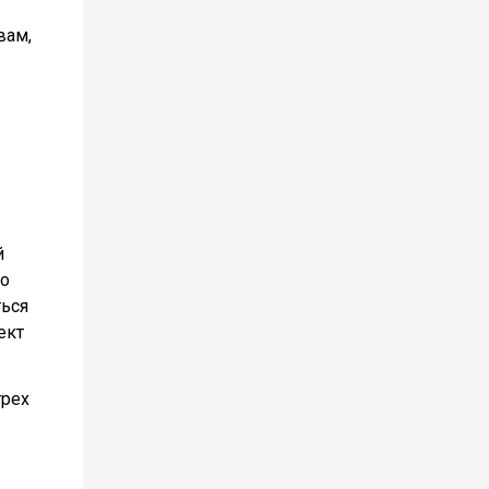
вам,
й
но
ться
ект
трех