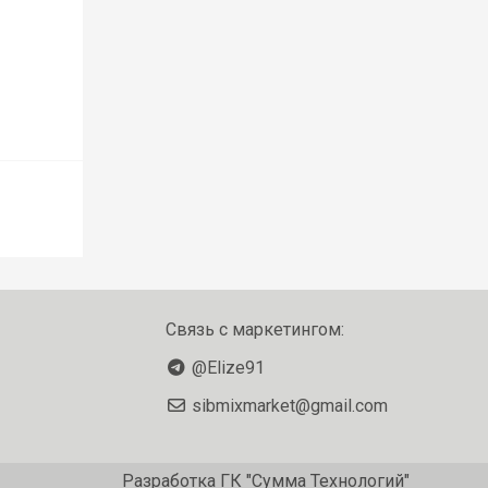
Связь с маркетингом:
@Elize91
sibmixmarket@gmail.com
Разработка
ГК "Сумма Технологий"