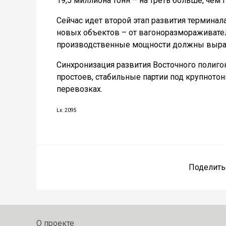
19,5 миллиона тонн – на треть больше, чем 
Сейчас идет второй этап развития терминал
новых объектов – от вагоноразмораживател
производственные мощности должны выраст
Синхронизация развития Восточного полиг
простоев, стабильные партии под крупното
перевозках.
Lx: 2095
Поделить
О проекте