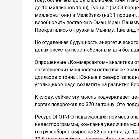
году, более чем до 69 миллионов тонн. Наи
до 10 миллионов тонн), Турцию (на 53 процен
миллиона тонн) и Малайзию (на 31 процент, 
возобновить поставки в Оман, Иран, Панам
Прекратились отгрузки в Мьянму, Таиланд, 
Но отдаленная будущность энергетического 
ценах рисуется нерентабельным для больш
Опрошенные «Коммерсантом» аналитики отм
логистических мощностей остаются не внак
долларов с тонны. Южные и северо-западны
угольщиков надо возлагать на развитие Вос
К слову, сейчас эту мысль подчеркивает це
портах подорожал до $70 за тонну. Это под
Ресурс DFO.INFO подыскал для примера опы
инвестпрограммы, компания увеличила мощно
го грузооборот вырос на 32 процента, до 10