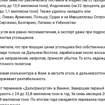
более заметно увеличились поставки в Индию (на 33 процен
та, до 13,9 миллиона тонн), Индонезию (на 22 процента, до
до 1,1 миллиона тонн). Также удалось наладить или
у, Ливан, Армению, Польшу, Судан и на Маршалловы Остро
Киргизию, Болгарию, Латвию и Узбекистан.
угля все равно пессимистичная, а экспорт даже при подро
инства угольщиков.
етили, что при текущих ценах угольщики без собственны
ладе только на Дальнем Востоке, зарабатывая около вось
е направления, напротив, приносят убытки. То есть наде
точного полигона.
новая конъюнктура в Азии: в августе уголь в дальневосто
держивает рентабельность.
т терминала «Дальтрансугля» в Ванино. Завершив первый 
сть с 24 до 32,8 миллиона тонн в год. За семь месяцев 2
,4 миллиона тонн. По итогам года ожидается перевалка пор