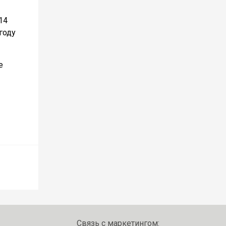
14
году
е
Связь с маркетингом: