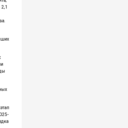
та,
 2,1
ва.
сших
х
ми
жды
чных
этап
025-
ядка