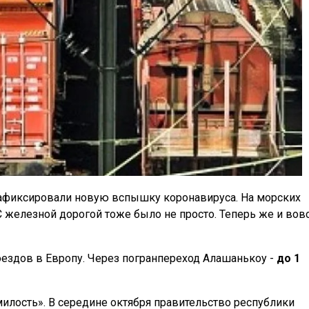
зафиксировали новую вспышку коронавируса. На морских
 С железной дорогой тоже было не просто. Теперь же и вов
оездов в Европу. Через погранпереход Алашанькоу -
до 1
милость». В середине октября правительство республики