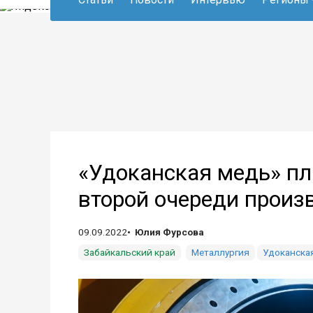
«Удоканская медь» пл
второй очереди произв
09.09.2022
Юлия Фурсова
Забайкальский край
Металлургия
Удоканска