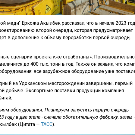
й меди" Еркожа Акылбек рассказал, что в начале 2023 го
проектированию второй очереди, которая предусматривает
удет в дополнение к объему переработки первой очереди,
вные сценарии проекта уже отработаны». Производительно
еличится до 400 тыс. тонн в год. Также он заявил, что ком
оборудования: все зарубежное оборудование уже поставле
падный на Удоканском месторождении завершены, первый
ой добыче. Экспортные поставки продукции компания
Китай.
ниям оборудования. Планируем запустить первую очередь
 году в два этапа - сначала обогатительную фабрику, затем -
Акылбек (Цитата —
ТАСС
).