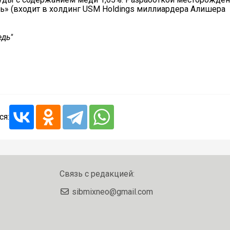
ь» (входит в холдинг USM Holdings миллиардера Алишера
едь"
ся:
Связь с редакцией:
sibmixneo@gmail.com