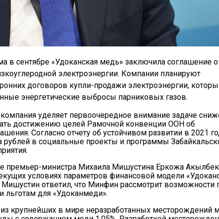
ма в сентябре «Удоканская медь» заключила соглашение о
низкоуглеродной электроэнергии. Компании планируют
ронних договоров купли-продажи электроэнергии, которы
енные энергетические выбросы парниковых газов.
 компания уделяет первоочередное внимание задаче сниж
овать достижению целей Рамочной конвенции ООН об
шения. Согласно отчету об устойчивом развитии в 2021 го
а рублей в социальные проекты и программы Забайкальск
риятия.
лье премьер-министра Михаила Мишустина Еркожа Акылбек
 текущих условиях параметров финансовой модели «Удокан
. Мишустин ответил, что Минфин рассмотрит возможности 
и льготам для «Удоканмеди».
 из крупнейших в мире неразработанных месторождений м
руды с содержанием меди 1,05%. Разработкой месторожде