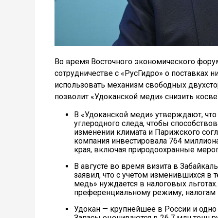
Во время Восточного экономического фору
сотрудничестве с «РусГидро» о поставках 
использовать механизм свободных двухсто
позволит «Удоканской меди» снизить косв
В «Удоканской меди» утверждают, что
углеродного следа, чтобы способств
изменении климата и Парижского согла
компания инвестировала 764 миллион
края, включая природоохранные мероп
В августе во время визита в Забайка
заявил, что с учетом изменившихся в
медь» нуждается в налоговых льготах
преференциальному режиму, налогам 
Удокан — крупнейшее в России и одно
Запасы оцениваются в 26,7 млн тонн 