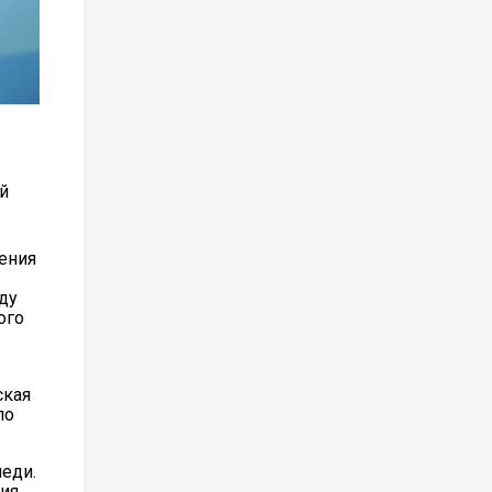
й
ения
ду
ого
ская
по
еди.
ния