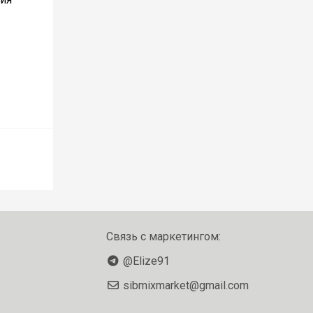
Связь с маркетингом:
@Elize91
sibmixmarket@gmail.com