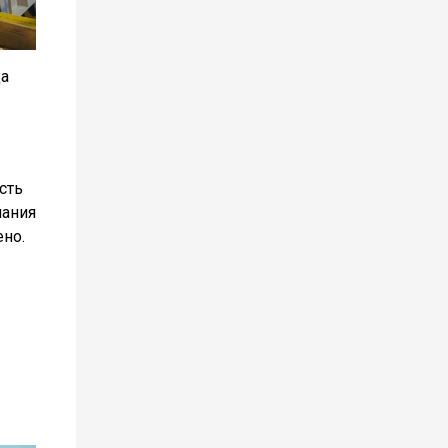
да
сть
пания
но.