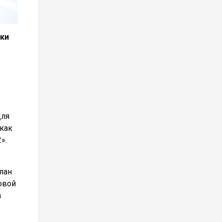
тки
для
как
».
лан
овой
а