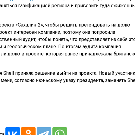
 заняться газификацией региона и привозить туда сжиженн
оекта «Сахалин-2», чтобы решить претендовать на долю
проект интересен компании, поэтому она попросила
твенный аудит, чтобы понять, что представляет из себя эт
 и геологическом плане. По итогам аудита компания
 ли долю в проекте, которая ранее принадлежала британск
 Shell приняла решение выйти из проекта. Новый участни
емени, согласно июньскому указу президента, заменять She
ся: