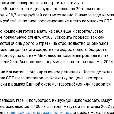
ости финансировать и построить плавучую
45 тысяч тонн и два судна-челнока по 20 тысяч тонн,
рд и 16,2 млрд рублей соответственно. В начале года комп
 рублей на полное проектирование всего комплекса СПГ.
 компания готова взять на себя еще и строительство
 причальную стенку, чтобы ускорить процесс, так как
тся очень долго. Затраты на строительство оценивают
шило выделить эти средства из федерального бюджета,
. Поэтому, по словам Михельсона, компания решила взять
ений, чтобы построить терминал за полтора года — к 2024 
ции Камчатки — это «временное решение». Власти должны
ва СПГ и его поставок на Камчатку по цене, «которая
ии в рамках Единой системы газоснабжения», говорится
запасов газа, и полуостров вынужден использовать мазут.
м использовали 100 тысяч тонн мазута, а по итогам 2022 г
ри
падающей добыче газа в регионе
эта цифра может выра