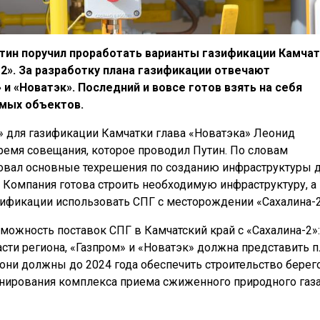
тин поручил проработать варианты газификации Камча
2». За разработку плана газификации отвечают
 и «Новатэк». Последний и вовсе готов взять на себя
мых объектов.
» для газификации Камчатки глава «Новатэка» Леонид
емя совещания, которое проводил Путин. По словам
совал основные техрешения по созданию инфраструктуры 
Компания готова строить необходимую инфраструктуру, а 
ификации использовать СПГ с месторождении «Сахалина-2
можность поставок СПГ в Камчатский край с «Сахалина-2»:
сти региона, «Газпром» и «Новатэк» должна представить п
 они должны до 2024 года обеспечить строительство берег
нирования комплекса приема сжиженного природного газ