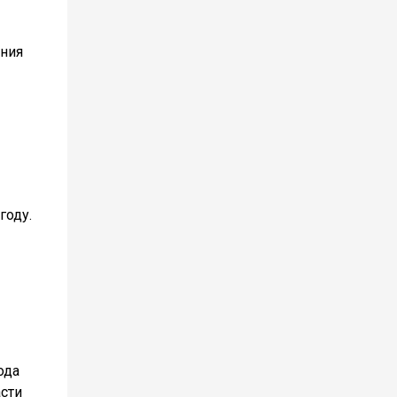
ания
году.
ода
сти