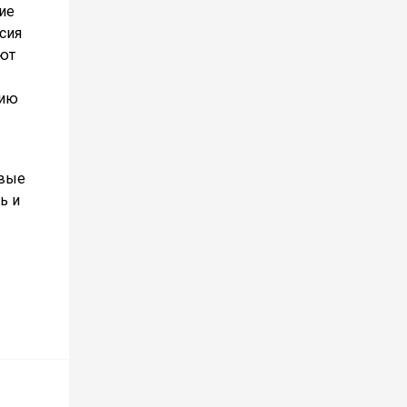
ие
сия
яют
мию
овые
ь и