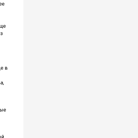
ее
еще
ез
е в
а,
ные
ой