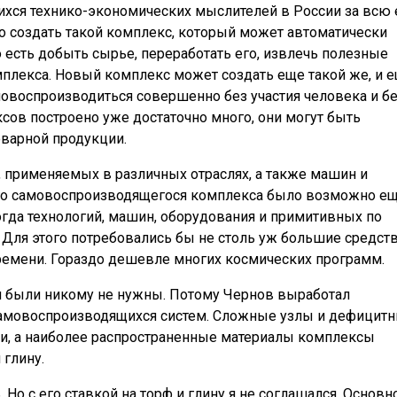
хся технико-экономических мыслителей в России за всю 
о создать такой комплекс, который может автоматически
о есть добыть сырье, переработать его, извлечь полезные
мплекса. Новый комплекс может создать еще такой же, и 
амовоспроизводиться совершенно без участия человека и б
сов построено уже достаточно много, они могут быть
оварной продукции.
, применяемых в различных отраслях, а также машин и
кого самовоспроизводящегося комплекса было возможно ещ
огда технологий, машин, оборудования и примитивных по
ля этого потребовались бы не столь уж большие средств
ремени. Гораздо дешевле многих космических программ.
еи были никому не нужны. Потому Чернов выработал
самовоспроизводящихся систем. Сложные узлы и дефицит
и, а наиболее распространенные материалы комплексы
 глину.
Но с его ставкой на торф и глину я не соглашался. Основн