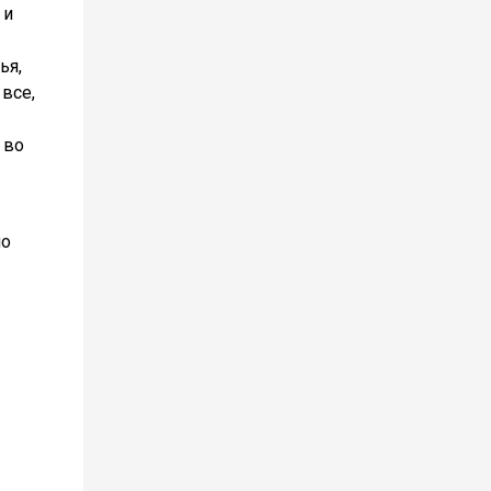
 и
ья,
все,
 во
но