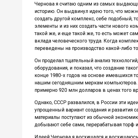
Чернова я считаю одним из самых выдающи
историю. Он выдвинул идею того, что можн
создать другой комплекс, себе подобный, т
элементы и из них создать части нового ко
такой же, и еще такой же, то есть может с
вклада человеческого труда. Когда комплек
переведены на производство какой-либо т
Он проделал тщательный анализ технологий
оборудования, и показал, что создание та
конце 1980-х годов на основе имевшихся т
нашим сегодняшним меркам компьютеров. Д
примерно 920 млн долларов в ценах того в
Однако, СССР развалился, в России эти ид
упрощенный вариант создания и развития 
материалы поступают из обычной экономик
добывают себе сами, перерабатывая торф и
Идеей Чернова я восхищался и восхищаюсь. 