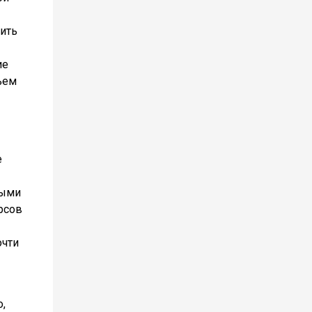
жить
ие
ьем
е
ными
рсов
очти
,