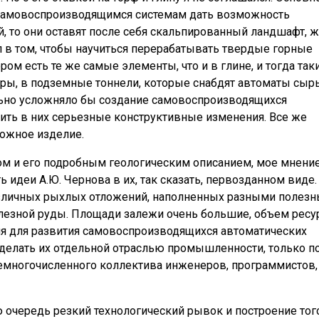
и самовоспроизводящимся системам дать возможность
й, то они оставят после себя скальпированный ландшафт, 
л в том, чтобы научиться перерабатывать твердые горные
ором есть те же самые элементы, что и в глине, и тогда так
ры, в подземные тоннели, которые снабдят автоматы сыр
ельно усложняло бы создание самовоспроизводящихся
сить в них серьезные конструктивные изменения. Все же
ложное изделие.
ом и его подробным геологическим описанием, мое мнени
 идеи А.Ю. Чернова в их, так сказать, первозданном виде.
различных рыхлых отложений, наполненных разными полез
елезной руды. Площади залежи очень большие, объем ресу
ия для развития самовоспроизводящихся автоматических
сделать их отдельной отраслью промышленности, только п
немногочисленного коллектива инженеров, программистов,
ю очередь резкий технологический рывок и построение того