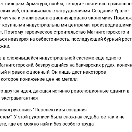
ет пилорам. Арматура, скобы, гвозди - почти все привозное
ских изб, сталкивалась с затруднениями. Создание Урало-
 чугуна и стали революционизировало экономику Поволж
 лет крупными индустриальными центрами, производившими 
т. Поэтому героическое строительство Магнитогорского и
ся невзирая на себестоимость, последующий бурный рост
ржки.
 в сложившейся индустриальной системе еще одного
агнитогорский, базирующийся на бакчарских рудах, конеч
бный и революционный. Он лишь даст некоторое
которое понижение цен на металл.
то другая идея, дающая истинно революционные сдвиги в
 экстравагантная.
исал рукопись "Перспективы создания
ем". У этой рукописи была сложная судьба, ее так и не
ете, где ее можно найти без особого труда.