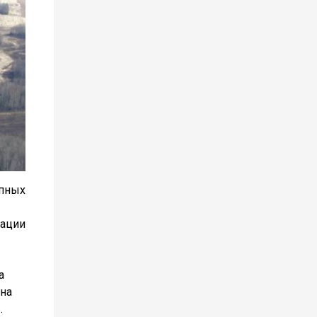
упных
зации
а
на
.