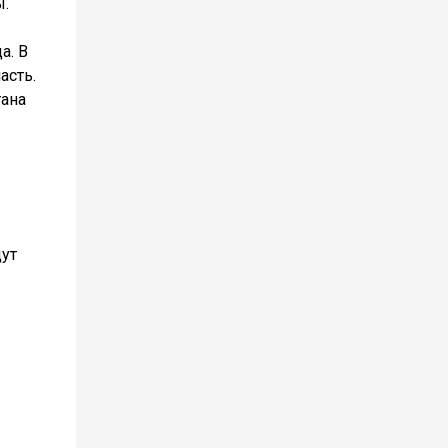
ы.
а. В
асть.
тана
дут