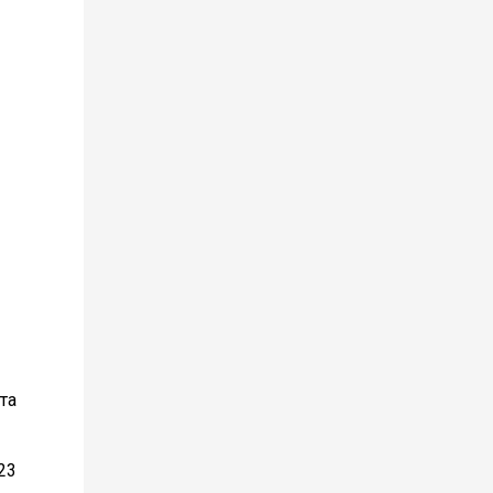
та
23