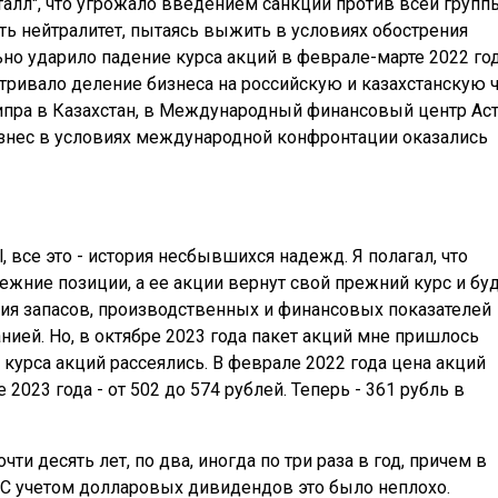
алл", что угрожало введением санкций против всей групп
ть нейтралитет, пытаясь выжить в условиях обострения
но ударило падение курса акций в феврале-марте 2022 год
тривало деление бизнеса на российскую и казахстанскую ч
ипра в Казахстан, в Международный финансовый центр Ас
изнес в условиях международной конфронтации оказались
 все это - история несбывшихся надежд. Я полагал, что
ежние позиции, а ее акции вернут свой прежний курс и бу
ия запасов, производственных и финансовых показателей
ией. Но, в октябре 2023 года пакет акций мне пришлось
курса акций рассеялись. В феврале 2022 года цена акций
 2023 года - от 502 до 574 рублей. Теперь - 361 рубль в
ти десять лет, по два, иногда по три раза в год, причем в
. С учетом долларовых дивидендов это было неплохо.