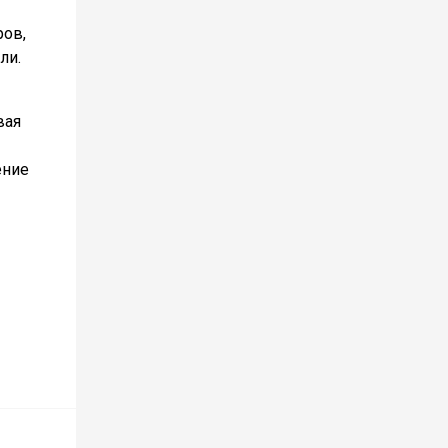
ров,
ли.
вая
ение