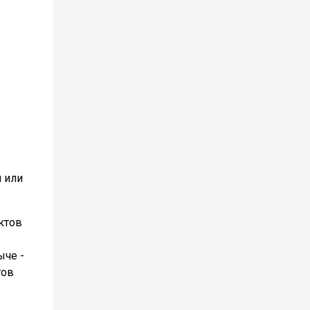
и или
ктов
ыче -
тов