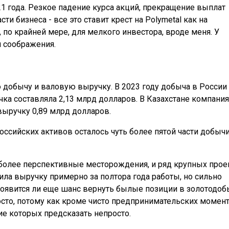
 года. Резкое падение курса акций, прекращение выплат
и бизнеса - все это ставит крест на Polymetal как на
по крайней мере, для мелкого инвестора, вроде меня. У
 соображения.
 добычу и валовую выручку. В 2023 году добыча в России
чка составляла 2,13 млрд долларов. В Казахстане компания
выручку 0,89 млрд долларов.
российских активов осталось чуть более пятой части добыч
иболее перспективные месторождения, и ряд крупных прое
ла выручку примерно за полтора года работы, но сильно
Появится ли еще шанс вернуть былые позиции в золотодоб
росто, потому как кроме чисто предпринимательских момен
ие которых предсказать непросто.