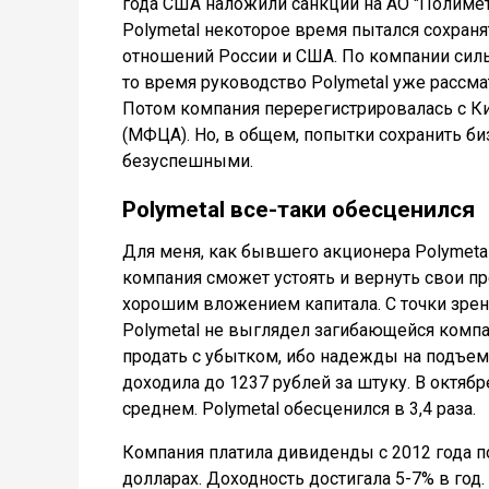
года США наложили санкции на АО "Полимет
Polymetal некоторое время пытался сохраня
отношений России и США. По компании силь
то время руководство Polymetal уже рассма
Потом компания перерегистрировалась с К
(МФЦА). Но, в общем, попытки сохранить б
безуспешными.
Polymetal все-таки обесценился
Для меня, как бывшего акционера Polymetal,
компания сможет устоять и вернуть свои пр
хорошим вложением капитала. С точки зрен
Polymetal не выглядел загибающейся компан
продать с убытком, ибо надежды на подъем 
доходила до 1237 рублей за штуку. В октябре
среднем. Polymetal обесценился в 3,4 раза.
Компания платила дивиденды с 2012 года поч
долларах. Доходность достигала 5-7% в год