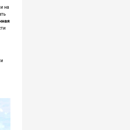
и на
ать
нная
сти
ти