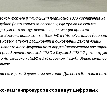
еском форуме (ПМЭФ-2024) подписано 1073 соглашения на
блей (и это только те договоры, где сумма не скрыта
документ о сотрудничестве в реализации проектов
м Востоке, подписанный ВЭБ. РФ и ПАО «РусГидро» (оценив
ве новых, а также расширении и обновлении действующих
ьневосточного федерального округа (перечислены расшире
чередей Нерюнгринской ГРЭС и Якутской ГРЭС-2, реконструк
тво Артемовской ТЭЦ-2 и Хабаровской ТЭЦ-4). Общая мощнос
аватта.
привезли домой делегации регионов Дальнего Востока и пот
экс-замгенпрокурора создадут цифровых