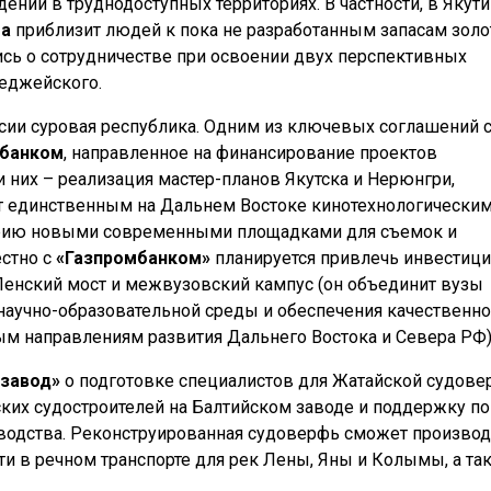
ний в труднодоступных территориях. В частности, в Якути
ма
приблизит людей к пока не разработанным запасам золо
сь о сотрудничестве при освоении двух перспективных
геджейского.
ссии суровая республика. Одним из ключевых соглашений 
 банком
, направленное на финансирование проектов
 них – реализация мастер-планов Якутска и Нерюнгри,
ет единственным на Дальнем Востоке кинотехнологически
стрию новыми современными площадками для съемок и
стно с
«Газпромбанком»
планируется привлечь инвестици
Ленский мост и межвузовский кампус (он объединит вузы
научно-образовательной среды и обеспечения качественн
м направлениям развития Дальнего Востока и Севера РФ)
 завод»
о подготовке специалистов для Жатайской судове
ких судостроителей на Балтийском заводе и поддержку по
зводства. Реконструированная судоверфь сможет производ
сти в речном транспорте для рек Лены, Яны и Колымы, а та