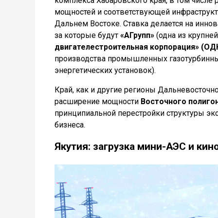
комплекса Хабаровского края, в том числе 
мощностей и соответствующей инфраструкту
Дальнем Востоке. Ставка делается на инно
за которые будут
«АГрупп»
(одна из крупне
двигателестроительная корпорация» (ОД
производства промышленных газотурбинных
энергетических установок).
Край, как и другие регионы Дальневосточн
расширение мощности
Восточного полиго
принципиальной перестройки структуры эко
бизнеса.
Якутия: загрузка мини-АЭС и кин