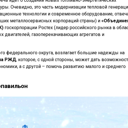
речь идет о создании новых топливно-энергетических
ры. Очевидно, это часть модернизации тепловой генераци
вационные технологии и современное оборудование, отвеч
йших металлосервисных корпораций страны) и
«Объедине
К)
госкорпорации Ростех (лидер российского рынка в обла
 двигателей, газоперекачивающих агрегатов и
ого федерального округа, возлагает большие надежды на
на РЖД
, которое, с одной стороны, может дать возможнос
номики, а с другой – помочь развитию малого и среднего
опавильон