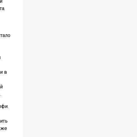
и
та.
стало
м
и в
ой
.
рфи.
ить
кже