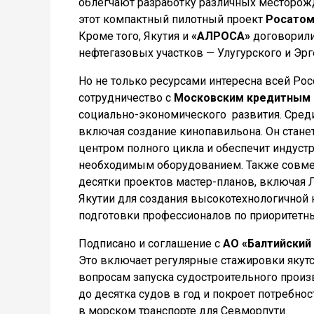
облегчают разработку различных месторожде
этот компактный пилотный проект
Росато
Кроме того, Якутия и
«АЛРОСА»
договорили
нефтегазовых участков — Улугурского и Эр
Но не только ресурсами интересна всей Ро
сотрудничество с
Московским кредитным
социально-экономического развития. Среди
включая создание кинопавильона. Он стан
центром полного цикла и обеспечит инду
необходимым оборудованием. Также совме
десятки проектов мастер-планов, включая 
Якутии для создания высокотехнологичной 
подготовки профессионалов по приоритетны
Подписано и соглашение с
АО «Балтийский
Это включает регулярные стажировки якутс
вопросам запуска судостроительного прои
до десятка судов в год и покроет потребно
в морском транспорте для Севморпути.