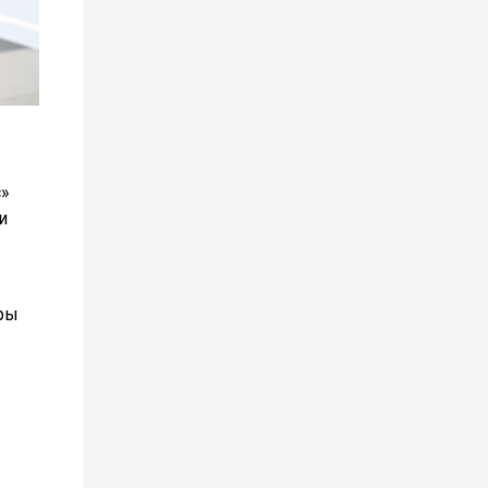
с»
и
уры