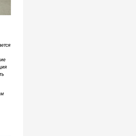
ается
ние
ция
ть
ом