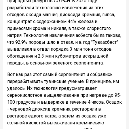
природных ресурсов СО РАН. В 2020 году
разработали технологию извлечения из этих
отходов оксида магния, диоксида кремния, гипса,
концентрат с содержанием 44% железа и
примесями хрома и никеля, в также хлористого
натрия. Технология извлечения асбеста была такова,
что 92,9% породы шло в отвал, и в год "Туваасбест"
вываливал в отвал порядка 3 млн тонн отходов
обогащения и 2,3 млн кубометров вскрышной
породы, в основном зеленого серпентенита.
Вот как раз этот самый серпентенит и собрались
перерабатывать тувинские ученые. В принципе, им
удалось. Их технология предусматривает
сернокислотное выщелачивание при нагреве до 95-
100 градусов и выдержке в течение 4 часов. Осадок
- черновой диоксид кремния, растворяли в
растворе едкого натра, а затем из осадка уже
соляной кислотой высаживали кремниевую