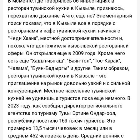
В моменте, где говорилось об инвестициях в
ресторан тувинской кухни в Кызыле, признаюсь,
перехватило дыхание. А что, еще не? Элементарный
поиск показал, что в Кызыле все в порядке с
ресторанами и кафе тувинской кухни, начиная с
"Чеди Хаана", местной достопримечательности и,
похоже что долгожителя кызыльской ресторанной
сферы. Он открылся еще в 2009 года. Кроме него
есть еще "Хадынчыгаш", "Баян-гол", "Тос-Карак",
"Чалама", "Буян-Бадыргы" и другие. Таким образом,
ресторан тувинской кухни в Кызыле - это
приглашение на рынок довольно узкий и с сильной
конкуренцией. Местное население тувинской
кухней не удивишь, а туристов пока еще немного. В
2023 году, как сообщил директор регионального
агентства по туризму Тувы Эртине Ондар-оол,
республику посетило 163 тысяч туристов. Это
примерно 13,5 тысяч человек в месяц или в
среднем 452 человека в день. Средний ценник с