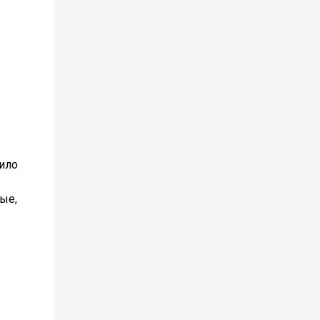
ило
ые,