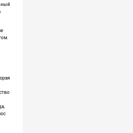
ьный
в
ше
том.
торая
ство
а,
лос