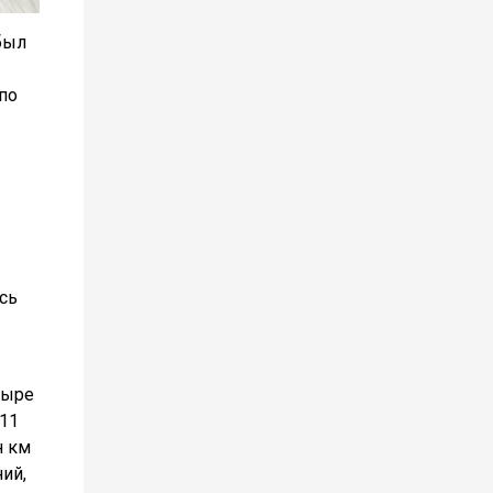
был
по
сь
тыре
-11
н км
ий,