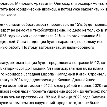
промторг, Минэкономразвития. Они создали экспериментал
тать все юридические нюансы, а потом уже закрепить их 
го хаоса.
вик снизит себестоимость перевозок на 15%, будет мень
атрат на ремонт и техобслуживание. Но дело не только в э
023 году нехватка составляла 21%, и по этой причине 5%
дителей. И эта тенденция будет нарастать, поскольку все
ную работу. Поэтому автоматизация дальнобойного
плану, автоматизация будет продолжена по трассе М-12, ко
Екатеринбург до Тюмени. Эта магистраль новая, из плана
го коридора Западная Европа - Западный Китай. Строитель
а август 2024 года достроена до Казани. Дальнейшее
 из сметной стоимости 912,2 млрд рублей в ценах 2020 год
лизованной части проекта уширение дороги до четырех по
и на ось на протяжении 182 км. В конце 2023 года Счетная
ружила там немало нарушений, вроде того, что не были