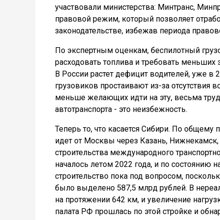
участвовали министерства: Минтранс, Мин
правовой режим, который позволяет отрабо
законодательстве, избежав периода правово
По экспертным оценкам, беспилотный грузо
расходовать топлива и требовать меньших з
В России растет дефицит водителей, уже в 2
грузовиков простаивают из-за отсутствия во
меньше желающих идти на эту, весьма труд
автотранспорта - это неизбежность.
Теперь то, что касается Сибири. По общему 
идет от Москвы через Казань, Нижнекамск, 
строительства международного транспортно
началось летом 2022 года, и по состоянию н
строительство пока под вопросом, поскольку
было выделено 587,5 млрд рублей. В нереа
на протяжении 642 км, и увеличение нагрузк
палата РФ прошлась по этой стройке и обна