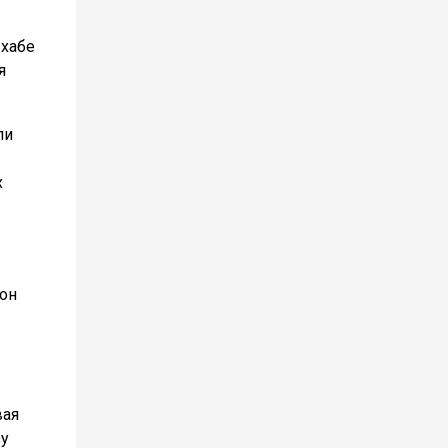
 хабе
я
ли
х
 он
вая
зу