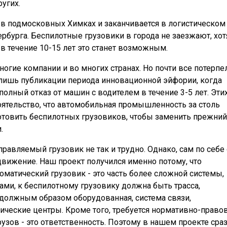
угих.
 в подмосковных Химках и заканчивается в логистическом
рбурга. Беспилотные грузовики в города не заезжают, хот
 в течение 10-15 лет это станет возможным.
огие компании и во многих странах. Но почти все потерпе
 лишь публикации периода инновационной эйфории, когда
олный отказ от машин с водителем в течение 3-5 лет. Эти
оятельство, что автомобильная промышленность за столь
готовить беспилотных грузовиков, чтобы заменить прежний
.
правляемый грузовик не так и трудно. Однако, сам по себе
вижение. Наш проект получился именно потому, что
оматический грузовик - это часть более сложной системы,
ми, к беспилотному грузовику должна быть трасса,
олжным образом оборудованная, система связи,
ические центры. Кроме того, требуется нормативно-право
узов - это ответственность. Поэтому в нашем проекте сра