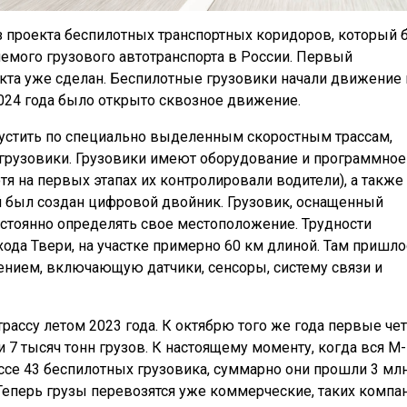
из проекта беспилотных транспортных коридоров, который 
яемого грузового автотранспорта в России. Первый
кта уже сделан. Беспилотные грузовики начали движение 
 2024 года было открыто сквозное движение.
устить по специально выделенным скоростным трассам,
 грузовики. Грузовики имеют оборудование и программное
я на первых этапах их контролировали водители), а также
ой был создан цифровой двойник. Грузовик, оснащенный
остоянно определять свое местоположение. Трудности
ода Твери, на участке примерно 60 км длиной. Там пришло
ением, включающую датчики, сенсоры, систему связи и
ассу летом 2023 года. К октябрю того же года первые че
 7 тысяч тонн грузов. К настоящему моменту, когда вся М
ассе 43 беспилотных грузовика, суммарно они прошли 3 мл
Теперь грузы перевозятся уже коммерческие, таких компан