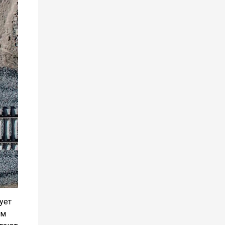
ует
им