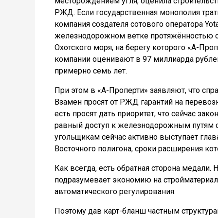
месторождением угля, оценила строительст
РЖД. Если государственная монополия трати
компания создателя сотового оператора Yota
железнодорожном ветке протяжённостью о
Охотского моря, на берегу которого «А-Про
компании оценивают в 97 миллиарда рублей,
примерно семь лет.
При этом в
«А-Проперти» заявляют, что спр
Взамен просят от РЖД гарантий на перевозку
есть просят дать приоритет, что сейчас за
равный доступ к железнодорожным путям об
угольщикам сейчас активно выступает глав
Восточного полигона, сроки расширения кото
Как всегда, есть обратная сторона медали.
подразумевает экономию на стройматериалах 
автоматического регулирования.
Поэтому дав карт-бланш частным структура