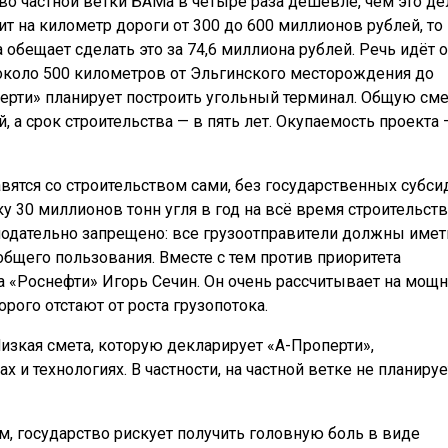
во частной ветки БАМа в четыре раза дешевле, чем это д
т на километр дороги от 300 до 600 миллионов рублей, то
 обещает сделать это за 74,6 миллиона рублей. Речь идёт о
коло 500 километров от Эльгинского месторождения до
перти» планирует построить угольный терминал. Общую сме
 а срок строительства — в пять лет. Окупаемость проекта 
авятся со строительством сами, без государственных субси
 30 миллионов тонн угля в год на всё время строительства
конодательно запрещено: все грузоотправители должны имет
щего пользования. Вместе с тем против приоритета
а «Роснефти» Игорь Сечин. Он очень рассчитывает на мощн
рого отстают от роста грузопотока.
 Низкая смета, которую декларирует
«А-Проперти»,
и технологиях. В частности, на частной ветке не планируе
м, государство рискует получить головную боль в виде