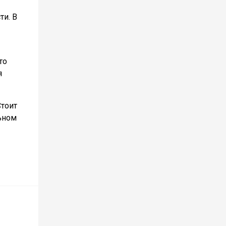
ти. В
то
я
Стоит
льном