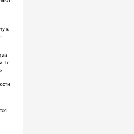
елают
ту в
—
дий.
. То
ь
ости
тся