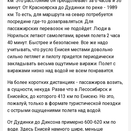
км. Это расстояние он преодолевает за 6 часов и 36
минут. От Красноярска до Дудинки по реке - 1989
км. То есть, для маршрута на север потребуется
посредине где-то дозаправляться. Для
пассажирских перевозок не подойдет. Люди в
Норильск летают самолетами, время полета 2 часа
40 минут. Быстрее и безопаснее. Все же надо
учитывать, что русло Енисея местами довольно
сильно петляет и пилоту придется периодически
закладывать весьма ощутимые виражи. Полет с
виражами низко над водой не всем понравится.
На более коротких дистанциях - пассажиров возить,
в сущности, некуда. Разве что в Лесосибирск и
Енисейск, до которого 413 км по Енисею. Но это,
пожалуй, только в формате туристической поездки
с острыми ощущениями полета над водой.
От Дудинки до Диксона примерно 600-620 км по
воде. Здесь Енисей намного шире, меньше