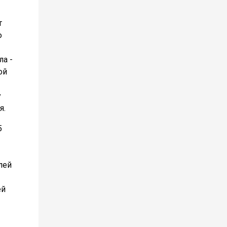
т
ю
ла -
ой
у
я.
5
лей
ей