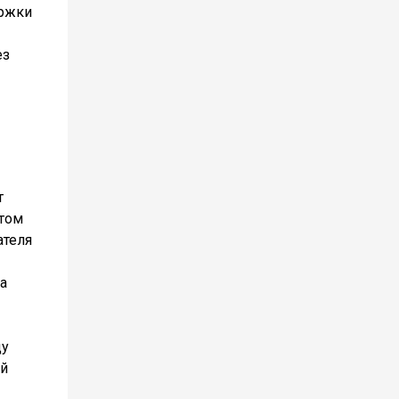
ержки
ез
т
отом
ателя
а
ду
ей