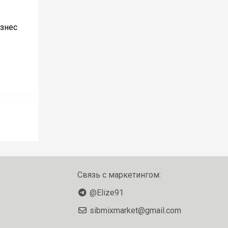
изнес
Связь с маркетингом:
@Elize91
sibmixmarket@gmail.com