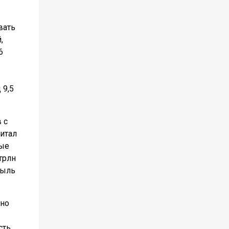
вать
,
6
 9,5
 с
питал
ные
трлн
быль
тно
сть