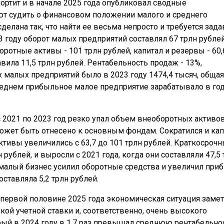
портит и в начале 2025 года опубликовал сводные
ют судить о финансовом положении малого и среднего
елана так, что найти ее весьма непросто и требуется зада
3 году оборот малых предприятий составлял 67 трлн рублей
оротные активы - 101 трлн рублей, капитал и резервы - 60,
вила 11,5 трлн рублей. Рентабельность продаж - 13%,
 малых предприятий было в 2023 году 1474,4 тысяч, общая
среднем прибыльное малое предприятие зарабатывало в год
с 2021 по 2023 год резко упал объем внеоборотных активов
то может быть отнесено к основным фондам. Сократился и ка
 активы увеличились с 63,7 до 101 трлн рублей. Краткосроч
 рублей, и выросли с 2021 года, когда они составляли 47,5 
 малый бизнес усилил оборотные средства и увеличил при
оставляла 5,2 трлн рублей.
 в первой половине 2025 года экономическая ситуация заме
кой учетной ставки и, соответственно, очень высокого
ый в 2024 году в 1,7 раз превышал среднюю рентабельно