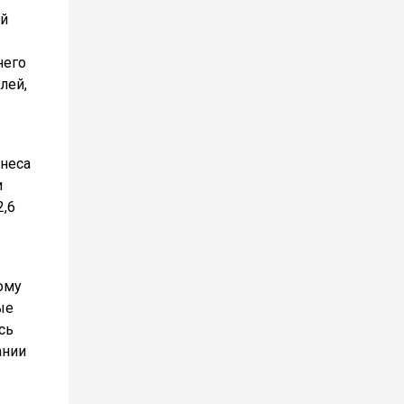
ий
него
лей,
знеса
и
2,6
ому
ые
сь
ании