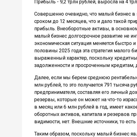
Прибыль - 9,2 трлн рублей, выросла на 4 трл
Совершенно очевидно, что малый бизнес в 
сроком до 12 месяцев, что и дало такой пр
прибыль. Внеоборотные активы, в основно
малый бизнес долгосрочное развитие не инт
экономическая ситуация меняется быстро и 
половины 2025 года эта стратегия малого би
выраженный характер, поскольку кредитные
задолженности и просроченным кредитам, д
Далее, если мы берем среднюю рентабельно
млн рублей, то это получается 791 тысяча ру
предпринимателя, составляя его личный дох
резервы, которые он может на что-то израсх
в месяц или 6 млн рублей в год, имеет како
оборотных активов, капитала и резервов пр
видимости, нет. Внешние источники, то ес
Таким образом, поскольку малый бизнес яв