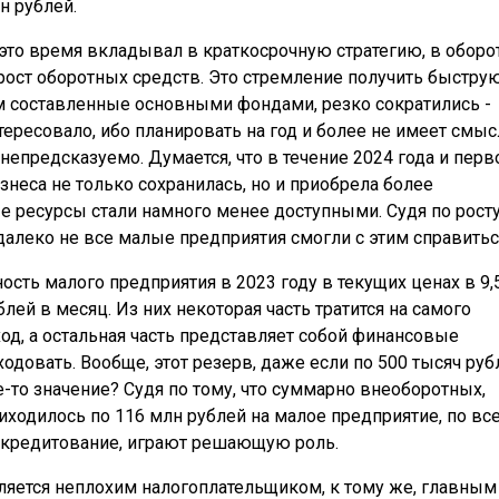
н рублей.
это время вкладывал в краткосрочную стратегию, в оборо
ирост оборотных средств. Это стремление получить быстру
м составленные основными фондами, резко сократились -
ересовало, ибо планировать на год и более не имеет смыс
непредсказуемо. Думается, что в течение 2024 года и перв
знеса не только сохранилась, но и приобрела более
 ресурсы стали намного менее доступными. Судя по рост
алеко не все малые предприятия смогли с этим справитьс
сть малого предприятия в 2023 году в текущих ценах в 9,
блей в месяц. Из них некоторая часть тратится на самого
од, а остальная часть представляет собой финансовые
одовать. Вообще, этот резерв, даже если по 500 тысяч руб
е-то значение? Судя по тому, что суммарно внеоборотных,
иходилось по 116 млн рублей на малое предприятие, по вс
ть кредитование, играют решающую роль.
ляется неплохим налогоплательщиком, к тому же, главным