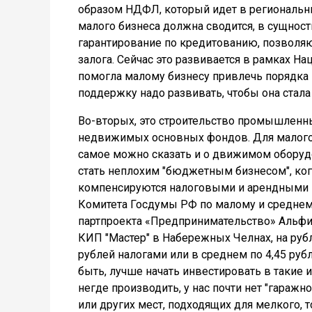
образом НДФЛ, который идет в региональны
малого бизнеса должна сводится, в сущност
гарантирование по кредитованию, позволя
залога. Сейчас это развивается в рамках На
помогла малому бизнесу привлечь порядка 1 
поддержку надо развивать, чтобы она стал
Во-вторых, это строительство промышленны
недвижимых основных фондов. Для малого б
самое можно сказать и о движимом оборудо
стать неплохим "бюджетным бизнесом", ког
компенсируются налоговыми и арендными п
Комитета Госдумы РФ по малому и среднем
партпроекта «Предпринимательство» Альфия
КИП "Мастер" в Набережных Челнах, на руб
рублей налогами или в среднем по 4,45 руб
быть, лучше начать инвестировать в такие 
негде производить, у нас почти нет "гаражн
или других мест, подходящих для мелкого, 