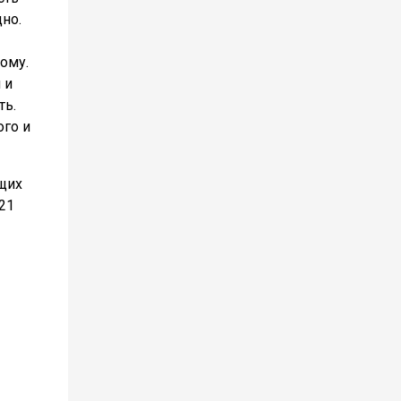
дно.
ому.
 и
ть.
ого и
щих
021