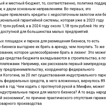
й и местный бюджет, то, соответственно, политика подд
и, к двум основным направлениям. Во-первых, это
ющее привлекать кредиты с недостаточным залогом или б
циональной гарантийной системы, которая уже в 2023 году
трлн рублей, а в 2024 году около 1,18 трлн рублей. Но эту
а доступной для большинства малых предприятий.
х площадок и парков для размещения бизнеса, то есть
изнеса выгоднее их брать в аренду, чем покупать. То же
вании, которое целесообразнее брать в лизинг. Это може
да средства бюджета вкладываются в строительство, а п
латежами. Например, как рассказала первый зампредсед
у предпринимательству, координатор федерального
 Когогина, за 20 лет существования индустриального парк
ль федеральных средств, в него вложенных, вернулось 89
лей в год. Чем ходить с протянутой рукой в Минфин, может
индустриальные парки для малого бизнеса? А то ведь наро
ой экономики", по причине практического отсутствия гараж
товарного производства.