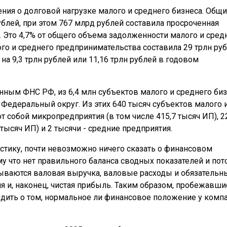
ия о долговой нагрузке малого и среднего бизнеса. Общ
ублей, при этом 767 млрд рублей составила просроченная
Это 4,7% от общего объема задолженности малого и сред
ого и среднего предпринимательства составила 29 трлн руб
 на 9,3 трлн рублей или 11,16 трлн рублей в годовом
данным ФНС РФ, из 6,4 млн субъектов малого и среднего би
 Федеральный округ. Из этих 640 тысяч субъектов малого 
т собой микропредприятия (в том числе 415,7 тысяч ИП), 2
 тысяч ИП) и 2 тысячи - средние предприятия.
истику, почти невозможно ничего сказать о финансовом
му что нет правильного баланса сводных показателей и пот
итываются валовая выручка, валовые расходы и обязательн
я и, наконец, чистая прибыль. Таким образом, пробежавши
удить о том, нормальное ли финансовое положение у комп