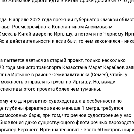
м по железной дороге идти в Китай. Сроки доставки 7-10 дн
ода. В апреле 2022 года прежний губернатор Омской облас
 главы Росморречфлота Константином Ансимовым
мска в Китай вверх по Иртышу, а потом и по Черному Ир
с в действительности и если был, то чем закончился - ник
а пытается взяться за старый проект, только несколько
 года министр транспорта Казахстана Марат Карабаев зая
рт на Иртыше в районе Семипалатинска (Семея), чтобы у
зможность отправлять грузы по Иртышу. Но, ввиду
спективы этого проекта более чем туманны.
ому что для развития судоходства, а в особенности по
 глубины фарватера явно меньше 1 метра, требуется
амоходных барж, при том, что речное судостроение у нас
 обновления даже существующего флота речных пароходств
арватер Верхнего Иртыша тесноват - всего 60 метров шир