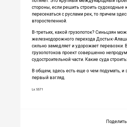
потянет. Это крупный международный прое
стороны, если решить строить судоходные 
пересекаться с руслами рек, то причем зде
второстепенной.
В-третьих, какой грузопоток? Синьцзян може
железнодорожного перехода Достык-Алашан
сильно замедляет и удорожает перевозки. В
грузопотоков проект совершенно непродуман
судостроительной части. Какие суда строит
В общем, здесь есть еще о чем подумать, и 
первый взгляд.
Lx: 5571
Поделить