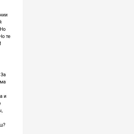
нии
й
 Но
Но те
И
 За
ьма
а и
е
ы,
ыш?