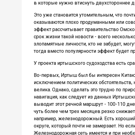
в которые нужно втиснуть двухстороннее д
Это уже становится утомительным, что поч
оказываются плохо продуманными или совс
эффект рассчитывает правительство Омской
срок жизни такой новости - всего несколько
злопамятные личности, кто не забудет, могу
тогда вместо популярности эффект будет 
У проекта иртышского судоходства есть ср
Во-первых, Иртыш был бы интересен Китаю 
исключением политических обстоятельств, н
велика. Однако, сделать это трудно по пр
навигация, как следует из данных Иртышског
выводит этот речной маршрут - 100-110 дне
чуть более чем трех месяцев резко снижает
например, железнодорожный. Есть хороший
округе, который почти не замерзает. Но есл
Железнодорожная сеть имеется и при необ