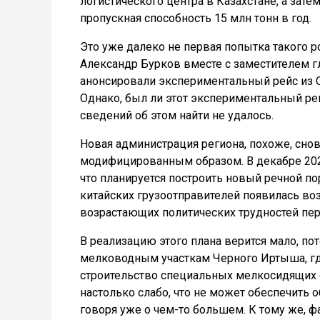
логистического центра в Казахстане, а зате
пропускная способность 15 млн тонн в год.
Это уже далеко не первая попытка такого р
Александр Бурков вместе с заместителем
анонсировали экспериментальный рейс из О
Однако, был ли этот экспериментальный рей
сведений об этом найти не удалось.
Новая администрация региона, похоже, снов
модифицированным образом. В декабре 2023
что планируется построить новый речной по
китайских грузоотправителей появилась во
возрастающих политических трудностей пер
В реализацию этого плана верится мало, пот
мелководным участкам Черного Иртыша, где
строительство специальных мелкосидящих с
настолько слабо, что не может обеспечить
говоря уже о чем-то большем. К тому же, ф