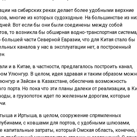
ации на сибирских реках делает более удобными верхние
оков, многие из которых судоходные. На большинстве из ни
дней. Вот если бы они были соединены между собой
ов, то возникла бы обширная водно-транспортная система
большей части Северной Евразии, что для Китая стало бы
ельных каналов у нас в эксплуатации нет, а построенный
ен.
ли и в Китае, в частности, предлагалось построить канал,
ом Улюнгур. В целом, идея здравая и таким образом можн
юнгур и Зайсан в Казахстане, обеспечив возможность
го порта. Но пока что эти планы далеки от реализации, в К
воды, а грузопоток идет по железным дорогам, которые
чи.
ртыша и Иртыша, в целом, сооружение спрямленных
лубинами, с ковшами для портов, с удобными шлюзами,
 капитальные затраты, который Омская область, конечно, 