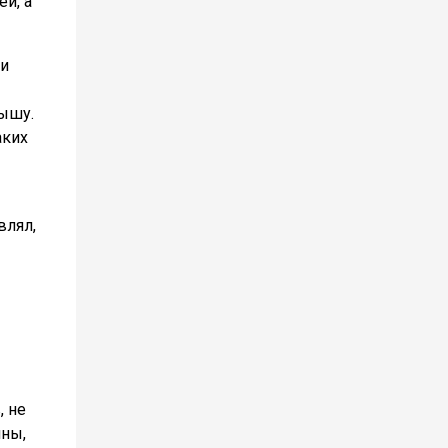
ей, а
ти
тышу.
аких
влял,
, не
ины,