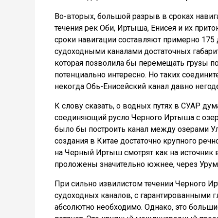
Во-вторых, большой разрыв в сроках навиг
течения рек Оби, Иртыша, Енисея и их прит
сроки навигации составляют примерно 175 
судоходными каналами достаточных габарит
которая позволила бы перемещать грузы по 
потенциально интересно. Но таких соединит
некогда Обь-Енисейский канал давно негод
К слову сказать, о водных путях в СУАР дума
соединяющий русло Черного Иртыша с озер
было бы построить канал между озерами Ул
создания в Китае достаточно крупного речно
на Черный Иртыш смотрят как на источник 
проложены значительно южнее, через Урум
При сильно извилистом течении Черного И
судоходных каналов, с гарантированными г
абсолютно необходимо. Однако, это большие