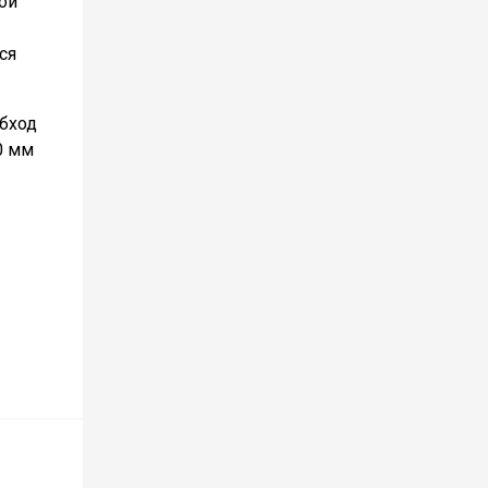
ой
ся
обход
0 мм