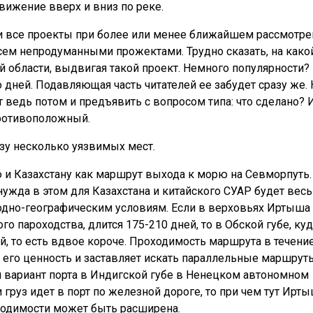
вижение вверх и вниз по реке.
ти все проекты при более или менее ближайшем рассмотре
ем непродуманными прожектами. Трудно сказать, на како
 области, выдвигая такой проект. Немного популярности?
 дней. Подавляющая часть читателей ее забудет сразу же. 
т ведь потом и предъявить с вопросом типа: что сделано? 
противоположный.
азу несколько уязвимых мест.
и Казахстану как маршрут выхода к морю на Севморпуть.
ужда в этом для Казахстана и китайского СУАР будет вес
иродно-географическим условиям. Если в верховьях Иртыша
о пароходства, длится 175-210 дней, то в Обской губе, куд
й, то есть вдвое короче. Проходимость маршрута в течени
 его ценность и заставляет искать параллельные маршрут
 вариант порта в Индигской губе в Ненецком автономном
и груз идет в порт по железной дороге, то при чем тут Ирт
ходимости может быть расширена.