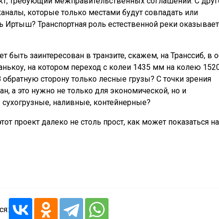
кт, требующий межправительственных соглашений. С друг
каналы, которые только местами будут совпадать или
сь Иртыш? Транспортная роль естественной реки оказывает
т быть заинтересован в транзите, скажем, на Транссиб, в 
ькоу, на котором переход с колеи 1435 мм на колею 152
 обратную сторону только лесные грузы? С точки зрения
, а это нужно не только для экономической, но и
ь: сухогрузные, наливные, контейнерные?
этот проект далеко не столь прост, как может показаться на
ся: