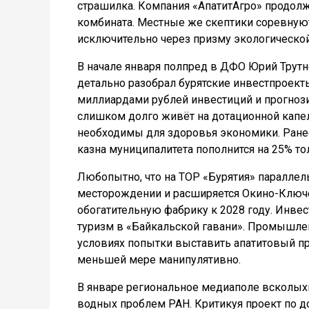
страшилка. Компания «АпатитАгро» продолж
комбината. Местные же скептики соревную
исключительно через призму экологической
В начале января полпред в ДФО Юрий Трутн
детально разобрал бурятские инвестпроект
миллиардами рублей инвестиций и прогноз
слишком долго живёт на дотационной капе
необходимы для здоровья экономики. Ранее
казна муниципалитета пополнится на 25% то
Любопытно, что на ТОР «Бурятия» параллел
месторождении и расширяется Окино-Ключе
обогатительную фабрику к 2028 году. Инв
туризм в «Байкальской гавани». Промышлен
условиях попытки выставить апатитовый пр
меньшей мере манипулятивно.
В январе региональное медиаполе всколых
водных проблем РАН. Критикуя проект по д