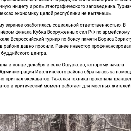
чную нищету и роль этнографического заповедника. Туриз
плексах экономику целой республики не вытянешь.
му заранее озаботилась социальной ответственностью. В
ртнёром финала Кубка Вооруженных сил РФ по армейскому
ла Всероссийский турнир по боксу памяти Бориса Зорикт
 в районе давно просили. Ранее инвестор профинансирова
 буддийского центра.
шла в конце декабря в селе Ошурково, которому начала
. Администрация Иволгинского района обратилась за помо
но пригнал экскаватор. Тяжёлая техника прокопала транше
атор в критический момент работает для местных жителей