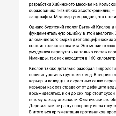
разработки Хибинского массива на Кольско
образованию гигантских хвостохранилищ —
ландшафты. Медовар утверждает, что стоки
Однако бурятский геолог Евгений Кислов в
фундаментальную ошибку в этой аналогии. 
алюминиевого сырья даёт специфические х
состоит только из апатита. Это меняет клас
умудрился перепутать не только состав пор
Имандры, так как находится в 160 километра
Кислов также детально разобрал гидрологич
понизит уровень грунтовых вод. В теории г
карьер, и колодцы в окрестных селах перес
карьеры как раз страдают от дефицита вод
восьмидесятых, и он до сих пор стоит сухой.
пятому классу опасности. Фактически это о
Деревья там не растут попросту из-за отсут
В итоге вся аргументация противников прое