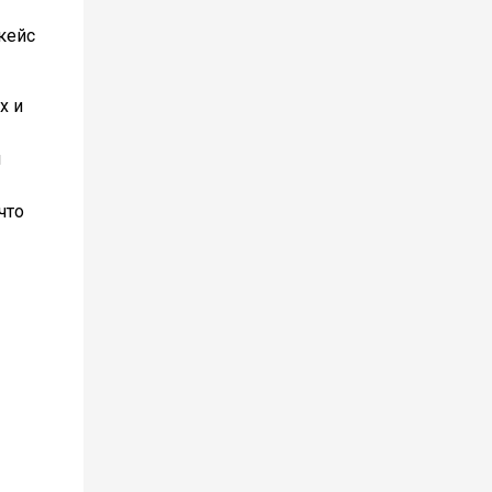
кейс
х и
я
что