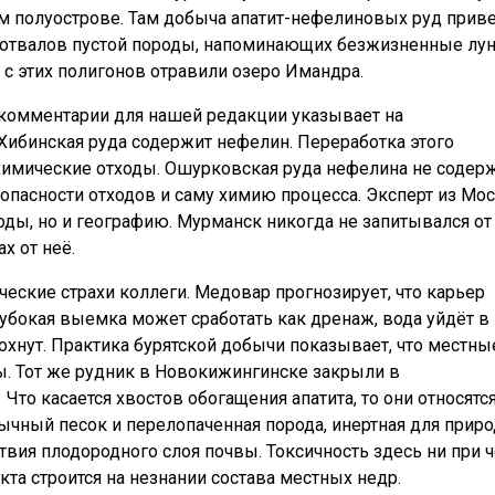
м полуострове. Там добыча апатит-нефелиновых руд приве
 отвалов пустой породы, напоминающих безжизненные лу
 с этих полигонов отравили озеро Имандра.
 комментарии для нашей редакции указывает на
Хибинская руда содержит нефелин. Переработка этого
имические отходы. Ошурковская руда нефелина не содерж
с опасности отходов и саму химию процесса. Эксперт из Мо
оды, но и географию. Мурманск никогда не запитывался от
х от неё.
еские страхи коллеги. Медовар прогнозирует, что карьер
лубокая выемка может сработать как дренаж, вода уйдёт в
охнут. Практика бурятской добычи показывает, что местны
ы. Тот же рудник в Новокижингинске закрыли в
 Что касается хвостов обогащения апатита, то они относятся
бычный песок и перелопаченная порода, инертная для приро
ствия плодородного слоя почвы. Токсичность здесь ни при ч
кта строится на незнании состава местных недр.