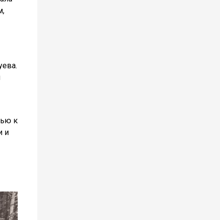
м,
уева.
л
щью к
и и