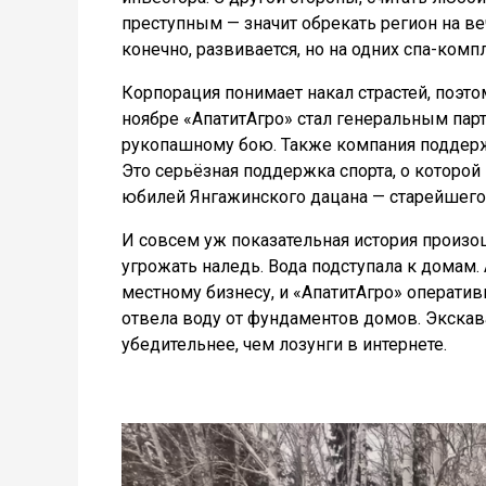
преступным — значит обрекать регион на ве
конечно, развивается, но на одних спа-ком
Корпорация понимает накал страстей, поэто
ноябре «АпатитАгро» стал генеральным па
рукопашному бою. Также компания поддержа
Это серьёзная поддержка спорта, о которой
юбилей Янгажинского дацана — старейшего
И совсем уж показательная история произо
угрожать наледь. Вода подступала к домам
местному бизнесу, и «АпатитАгро» оператив
отвела воду от фундаментов домов. Экскав
убедительнее, чем лозунги в интернете.