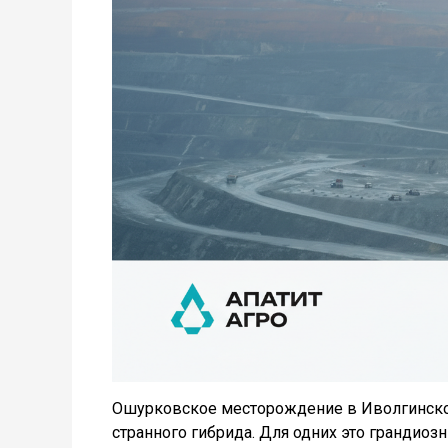
Ошурковское месторождение в Иволгинском 
странного гибрида. Для одних это грандиоз