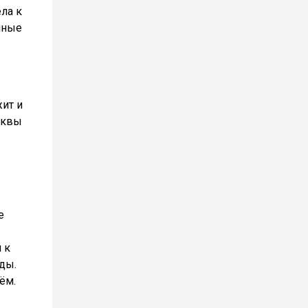
ла к
нные
ит и
сквы
е
 к
ды.
ём.