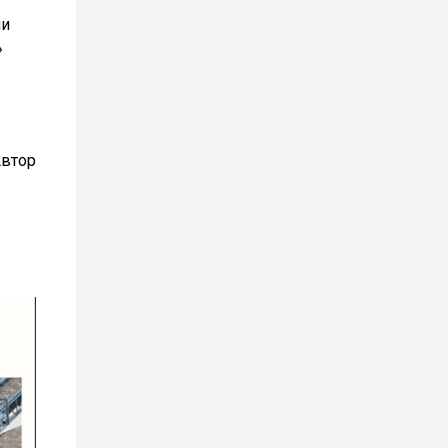
чи
»
Автор