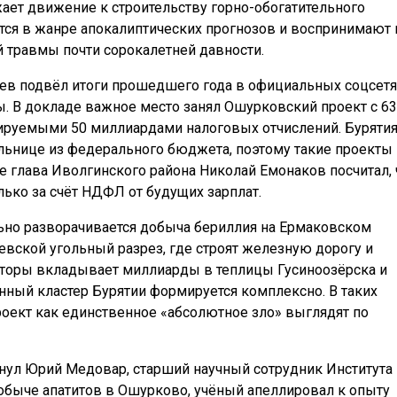
ает движение к строительству горно-обогатительного
тся в жанре апокалиптических прогнозов и воспринимают 
 травмы почти сорокалетней давности.
ев подвёл итоги прошедшего года в официальных соцсетя
ы. В докладе важное место занял Ошурковский проект с 63
ируемыми 50 миллиардами налоговых отчислений. Буряти
льнице из федерального бюджета, поэтому такие проекты
 глава Иволгинского района Николай Емонаков посчитал, 
лько за счёт НДФЛ от будущих зарплат.
ьно разворачивается добыча бериллия на Ермаковском
вской угольный разрез, где строят железную дорогу и
есторы вкладывает миллиарды в теплицы Гусиноозёрска и
ный кластер Бурятии формируется комплексно. В таких
оект как единственное «абсолютное зло» выглядят по
нул Юрий Медовар, старший научный сотрудник Института
обыче апатитов в Ошурково, учёный апеллировал к опыту