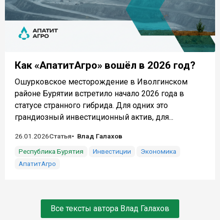
Как «АпатитАгро» вошёл в 2026 год?
Ошурковское месторождение в Иволгинском
районе Бурятии встретило начало 2026 года в
статусе странного гибрида. Для одних это
грандиозный инвестиционный актив, для...
26.01.2026
Статья
Влад Галахов
Республика Бурятия
Инвестиции
Экономика
АпатитАгро
Все тексты автора Влад Галахов