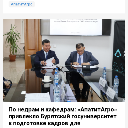
АпатитАгро
По недрам и кафедрам: «АпатитАгро»
привлекло Бурятский госуниверситет
к подготовке кадров для