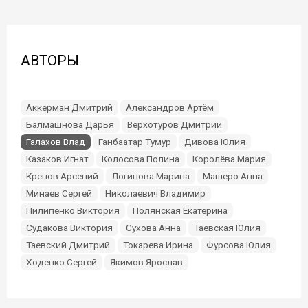
АВТОРЫ
Аккерман Дмитрий
Александров Артём
Балмашнова Дарья
Верхотуров Дмитрий
Галахов Влад
Ганбаатар Тумур
Дивова Юлия
Казаков Игнат
Колосова Полина
Королёва Мария
Крепов Арсений
Логинова Марина
Машеро Анна
Минаев Сергей
Николаевич Владимир
Пилипенко Виктория
Полянская Екатерина
Судакова Виктория
Сухова Анна
Таевская Юлия
Таевский Дмитрий
Токарева Ирина
Фурсова Юлия
Ходенко Сергей
Якимов Ярослав