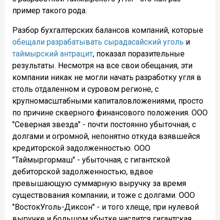
пример такого рода.
Разбор бухгалтерских балансов компаний, которые
обещали разрабатывать сырадасайский уголь
и
таймырский антрацит
, показал поразительные
результаты. Несмотря на все свои обещания, эти
компании никак не могли начать разработку угля в
столь отдаленном и суровом регионе, с
крупномасштабными капиталовложениями, просто
по причине скверного финансового положения. ООО
"Северная звезда" - почти постоянно убыточная, с
долгами и огромной, непонятно откуда взявшейся
кредиторской задолженностью. ООО
"Таймыргормаш" - убыточная, с гигантской
дебиторской задолженностью, вдвое
превышающую суммарную выручку за время
существования компании, и тоже с долгами. ООО
"ВостокУголь-Диксон" - и того хлеще, при нулевой
выручке и большом убытке числится гигантская