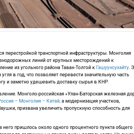
ся перестройкой транспортной инфраструктуры. Монголия
езнодорожных линий от крупных месторождений к
ление из угольного района Таван‑Толгой к
Гашуунсухайту
. 
н угля в год, что позволяет перевести значительную часть
огу и заметно удешевить доставку сырья в КНР.
вление. Монголо‑российская «Улан‑Баторская железная до
оссия – Монголия – Китай,
а модернизация участков,
Наушки, призвана увеличить пропускную способность для
На него пришлось около одного процентного пункта общего