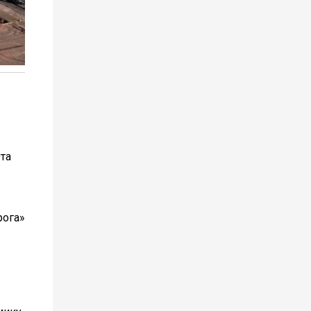
Эта
рога»