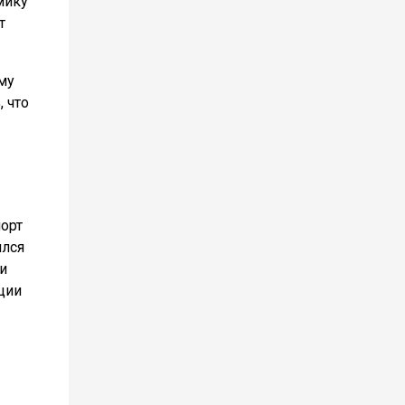
мику
т
му
 что
порт
ился
и
ции