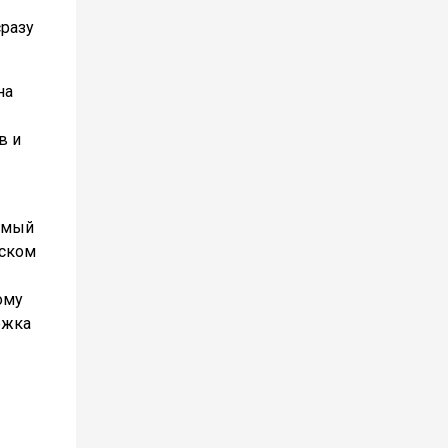
сразу
на
в и
аемый
ьском
ому
ржка