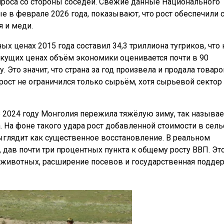
спроса со стороны соседей. Свежие данные Национального
е в феврале 2026 года, показывают, что рост обеспечили 
я и меди.
х ценах 2015 года составил 34,3 триллиона тугриков, что 
текущих ценах объём экономики оценивается почти в 90
. Это значит, что страна за год произвела и продала товаро
рост не ограничился только сырьём, хотя сырьевой сектор
В 2024 году Монголия пережила тяжёлую зиму, так назыв
да. На фоне такого удара рост добавленной стоимости в сел
выглядит как существенное восстановление. В реальном
 дав почти три процентных пункта к общему росту ВВП. Эт
 животных, расширение посевов и государственная подде