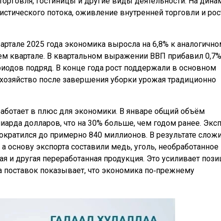
 торговля, гостиницы и другие виды деятельности. На дина
истического потока, оживление внутренней торговли и рос
вартале 2025 года экономика выросла на 6,8% к аналогично
ем квартале. В квартальном выражении ВВП прибавил 0,7%,
риодов подряд. В конце года рост поддержали в основном
е хозяйство после завершения уборки урожая традиционно
работает в плюс для экономики. В январе общий объём
иарда долларов, что на 30% больше, чем годом ранее. Экс
ократился до примерно 840 миллионов. В результате слож
а основу экспорта составили медь, уголь, необработанное 
ая и другая переработанная продукция. Это усиливает пози
ра поставок показывает, что экономика по‑прежнему