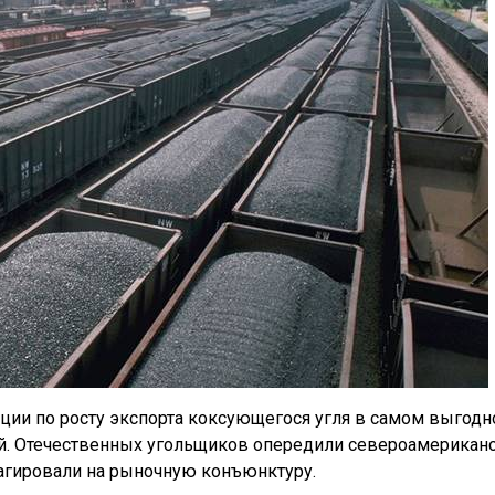
ции по росту экспорта коксующегося угля в самом выгод
ай. Отечественных угольщиков опередили североамерикан
еагировали на рыночную конъюнктуру.