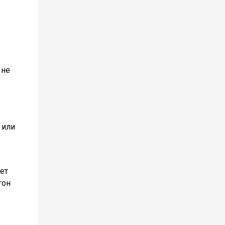
 не
 или
ет
гон