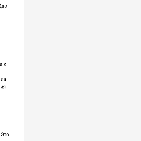
(до
а к
ула
сия
 Это