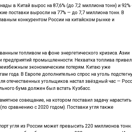
анады в Китай вырос на 87,6% (до 7,2 миллиона тонн) и 92% 
кие поставки выросли на 77% — до 7,7 миллиона тонн. В
лавным конкурентом России на китайском рынке и
ованным топливом на фоне энергетического кризиса. Азии
С и предприятий промышленности. Нехватка топлива привел
неизбежным экономическим потерям. Китаю уже
ам года. В Европе дополнительно спрос на уголь подстегн
, для отечественных угольщиков настал звёздный час — Рос
ольного бума должен был встать Кузбасс.
амятное совещание, на котором поставил задачу нарастить
у (по сравнению с 2020 годом). Поставки угля также
порт угля из России может превысить 220 миллионов тонн.