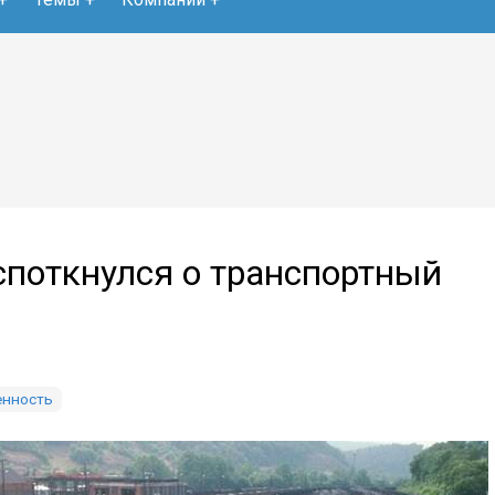
споткнулся о транспортный
енность