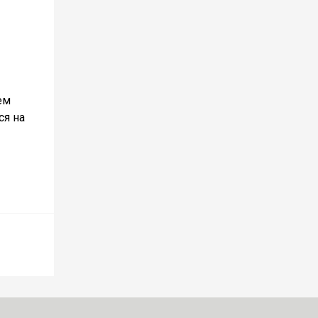
ем
ся на