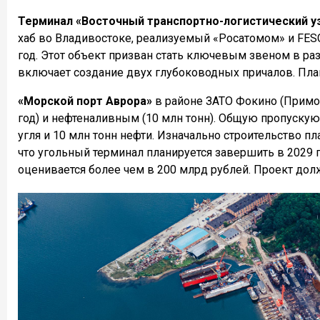
Терминал «Восточный транспортно-логистический у
хаб во Владивостоке, реализуемый «Росатомом» и FES
год. Этот объект призван стать ключевым звеном в ра
включает создание двух глубоководных причалов.
Пла
«Морской порт Аврора»
в районе ЗАТО Фокино (Примор
год) и нефтеналивным (10 млн тонн).
Общую п
ропускую 
угля и 10 млн тонн нефти. Изначально строительство пл
что угольный терминал планируется завершить в 2029 г
оценивается более чем в 200 млрд рублей.
Проект дол