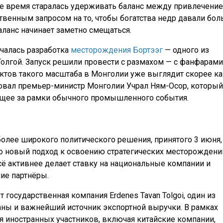
е время старалась удерживать баланс между привлечени
венным запросом на то, чтобы богатства недр давали бо
аланс начинает заметно смещаться.
чалась разработка
месторождения Бортээг
— одного из
Толгой. Запуск решили провести с размахом — с фанфарами
тов такого масштаба в Монголии уже выглядит скорее ка
вовал премьер-министр Монголии Учрал Ням-Осор, который
дящее за рамки обычного промышленного события.
 более широкого политического решения, принятого 3 июня,
о новый подход к освоению стратегических месторождени
всё активнее делает ставку на национальные компании и
ие партнёры.
осударственная компания Erdenes Tavan Tolgoi, один из
аны и важнейший источник экспортной выручки. В рамках
я иностранных участников, включая китайские компании,