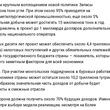
ым крупным воплощением новой политики. Запасы
а тонн угля. При этом около 95% приходится на
 металлургической промышленностью, ещё около 5%
льная добыча может достигать 15 миллионов тонн в год.
привлечь в проект до 1 миллиарда долларов дополнитель
оль национального оператора.
ых десяти лет проект может обеспечить около 4,4 триллион
в) налоговых поступлений и других обязательных платежей
в государственного бюджета страны — показатель, которы
 его заметным фактором для всей экономики.
. При участии монгольских подрядчиков в буровых работах
номике страны может остаться около 10,2 триллиона тугри
образом, значительная часть доходов от добычи будет
акты и смежные отрасли.
торона должна получить около 70% будущих доходов. Имен
при выборе модели реализации, несмотря на более