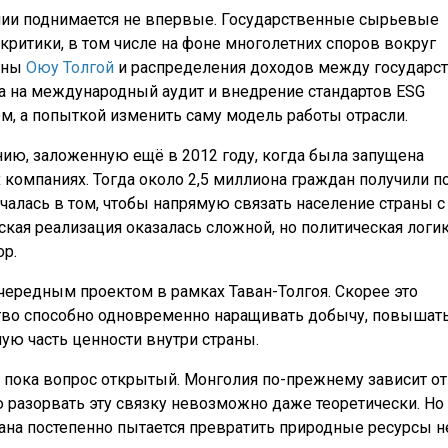
олии поднимается не впервые. Государственные сырьевые
критики, в том числе на фоне многолетних споров вокруг
раны
Оюу Толгой
и распределения доходов между государс
а на международный аудит и внедрение стандартов ESG
м, а попыткой изменить саму модель работы отрасли.
ю, заложенную ещё в 2012 году, когда была запущена
 компаниях. Тогда около 2,5 миллиона граждан получили п
ючалась в том, чтобы напрямую связать население страны с
кая реализация оказалась сложной, но политическая логи
ор.
очередным проектом в рамках Таван-Толгоя. Скорее это
ство способно одновременно наращивать добычу, повышат
ю часть ценности внутри страны.
, пока вопрос открытый. Монголия по-прежнему зависит от
 разорвать эту связку невозможно даже теоретически. Но
рана постепенно пытается превратить природные ресурсы н