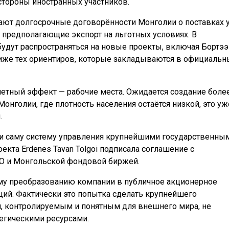
тороны иностранных участников.
ают долгосрочные договорённости Монголии о поставках 
 и предполагающие экспорт на льготных условиях. В
 будут распространяться на новые проекты, включая Бортээ
ниже тех ориентиров, которые закладываются в официаль
метный эффект — рабочие места. Ожидается создание боле
нголии, где плотность населения остаётся низкой, это уж
.
 и саму систему управления крупнейшими государственны
кта Erdenes Tavan Tolgoi подписала соглашение с
O и Монгольской фондовой биржей.
ому преобразованию компании в публичное акционерное
й. Фактически это попытка сделать крупнейшего
м, контролируемым и понятным для внешнего мира, не
тегическими ресурсами.