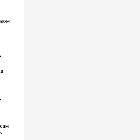
твом
о
ка
ь
 сам
е