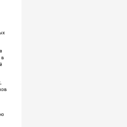
ных
а
 в
й
,
ков
но