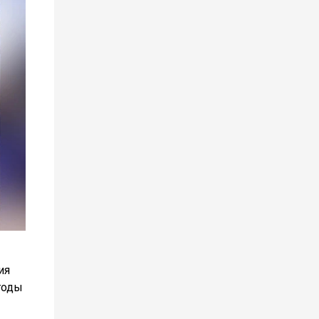
ия
годы