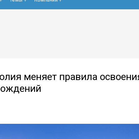
голия меняет правила освоени
рождений