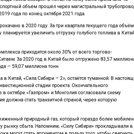
кспортный объём прошёл через магистральный трубопрово
019 года по конец октября 2021 года.
окачано в 2020 году. За три квартала текущего года объём
у планируется увеличить отгрузку голубого топлива в Кита
мплекса приходится около 30% от всего торгово-
итаем. За 2020 год в Китай было отгружено 83,57 миллион
ода — 59,07 миллиона тонн.
в Китай, «Сила Сибири — 2», остаётся туманной. В настоящ
нвестиционной стадии проекта. Окончательного
е в октябре «Газпром» и Монголия согласовали схему
я должна стать транзитной страной, через которую
сжиженный природный газ, который гораздо более мобилен
му рынку сбыта. Напомним, «Силу Сибири» прокладывали в
роки могут стать аргументом в пользу того, чтобы свернуть