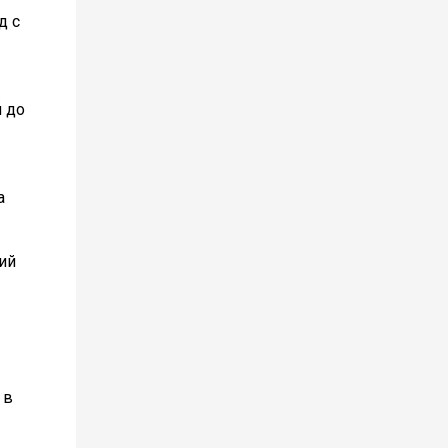
д с
й до
а
ий
 в