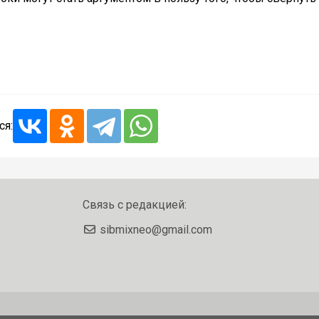
ся:
Связь с редакцией:
sibmixneo@gmail.com