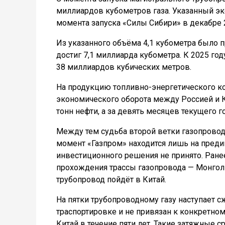
миллиардов кубометров газа. Указанный э
момента запуска «Силы Сибири» в декабре 2
Из указанного объёма 4,1 кубометра было пр
достиг 7,1 миллиарда кубометра. К 2025 год
38 миллиардов кубических метров.
На продукцию топливно-энергетического ко
экономического оборота между Россией и К
тонн нефти, а за девять месяцев текущего г
Между тем судьба второй ветки газопровода 
момент «Газпром» находится лишь на преди
инвестиционного решения не принято. Ране
прохождения трассы газопровода — Монголи
трубопровод пойдёт в Китай.
На пятки трубопроводному газу наступает 
траспортировке и не привязан к конкретно
Китай в течение пяти лет. Такие затяжные с