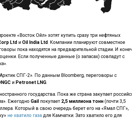
проекте «Восток Ойл» хотят купить сразу три нефтяных
 Corp Ltd
и
Oil India Ltd
. Компании планируют совместное
говоры пока находятся на предварительной стадии. И коне
оценки. Если полученные данные (о запасах) совпадут с
ка»
.
Арктик СПГ-2». По данным Bloomberg, переговоры с
ONGC
и
Petronet LNG
.
остранного государства. Пока же страна закупает российс
ма». Ежегодно
Gail
покупает
2,5 миллиона тонн
(почти 3,5
лера. Который в свою очередь берет его на «Ямал СПГ»,
ку»
не хватило газа
для Камчатки. Зато хватило его для