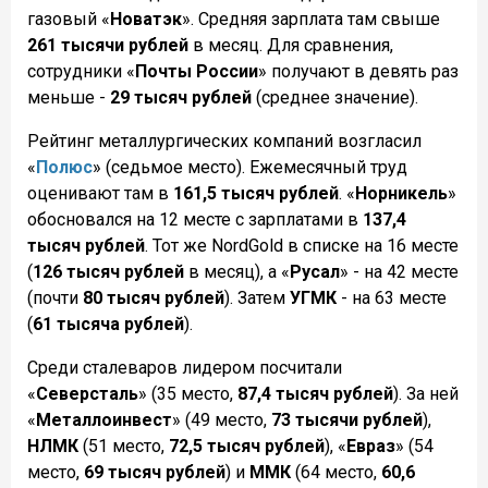
газовый «
Новатэк
». Средняя зарплата там свыше
261 тысячи рублей
в месяц. Для сравнения,
сотрудники «
Почты России
» получают в девять раз
меньше -
29 тысяч рублей
(среднее значение).
Рейтинг металлургических компаний возгласил
«
Полюс
» (седьмое место). Ежемесячный труд
оценивают там в
161,5 тысяч рублей
. «
Норникель
»
обосновался на 12 месте с зарплатами в
137,4
тысяч рублей
. Тот же NordGold в списке на 16 месте
(
126 тысяч рублей
в месяц), а «
Русал
» - на 42 месте
(почти
80 тысяч рублей
). Затем
УГМК
- на 63 месте
(
61 тысяча рублей
).
Среди сталеваров лидером посчитали
«
Северсталь
» (35 место,
87,4 тысяч рублей
). За ней
«
Металлоинвест
» (49 место,
73 тысячи рублей
),
НЛМК
(51 место,
72,5 тысяч рублей
), «
Евраз
» (54
место,
69 тысяч рублей
) и
ММК
(64 место,
60,6