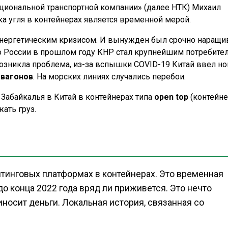
ациональной транспортной компании» (далее НТК) Михаил
а угля в контейнерах является временной мерой.
с энергетическим кризисом. И вынужден был срочно наращи
го России в прошлом году КНР стал крупнейшим потребите
 возникла проблема, из-за вспышки COVID-19 Китай ввел н
 вагонов
. На морских линиях случались перебои.
Забайкалья в Китай в контейнерах типа
open top
(контейн
ать груз.
итинговых платформах в контейнерах. Это временная
до конца 2022 года вряд ли приживется. Это нечто
иносит деньги. Локальная история, связанная со