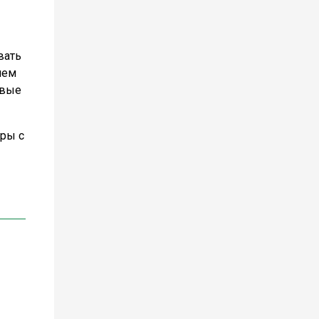
вать
лем
овые
еры с