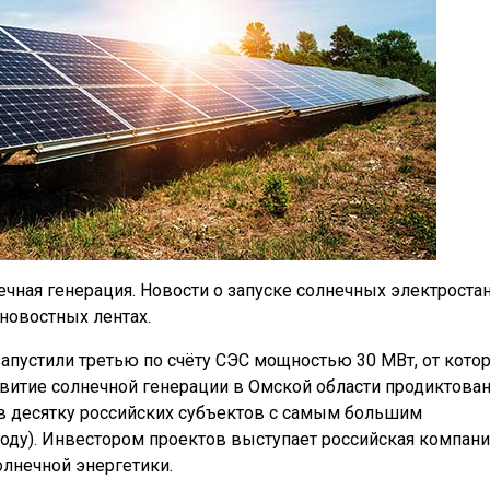
чная генерация. Новости о запуске солнечных электроста
новостных лентах.
 запустили третью по счёту СЭС мощностью 30 МВт, от кото
витие солнечной генерации в Омской области продиктова
в десятку российских субъектов с самым большим
году). Инвестором проектов выступает российская компани
олнечной энергетики.