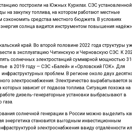
станцию построили на Южных Курилах. СЭС установленной
ды на закупку топлива, на котором работают местные
м сэкономить средства местного бюджета. В условиях
 энергия солнца видится инструментом повышения надёж
кальский край. Во второй половине 2022 года структуры у
вести в эксплуатацию Читинскую и Черновскую СЭС. К 20
ь пять солнечных электростанций суммарной мощностью 31
лье в 2019 году — СЭС «Балей» и «Орловский ГОК». Для
 инфраструктурных проблем. В регионе около двух десятк
нного электроснабжения. Электричество вырабатывается з
а которых зависит от подвоза топлива. Ситуация похожа на
ри работе дизель-генераторные установки выбрасывают в
 газа.
вания солнечной генерации в России можно выделить ка
ная энергетика становится выгодным инвестиционным
инфраструктурой электроснабжения ввиду отдалённости и