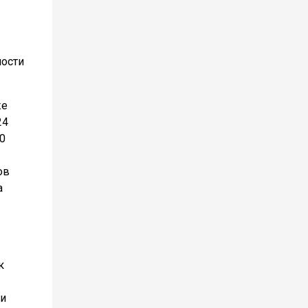
ности
же
24
0
ов
а
к
ли