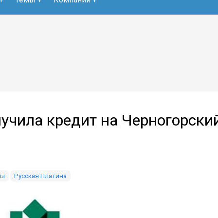
лучила кредит на Черногорски
лы
Русская Платина