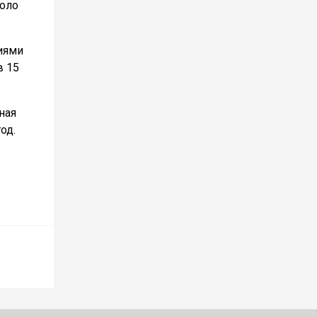
коло
иями
в 15
ная
од.