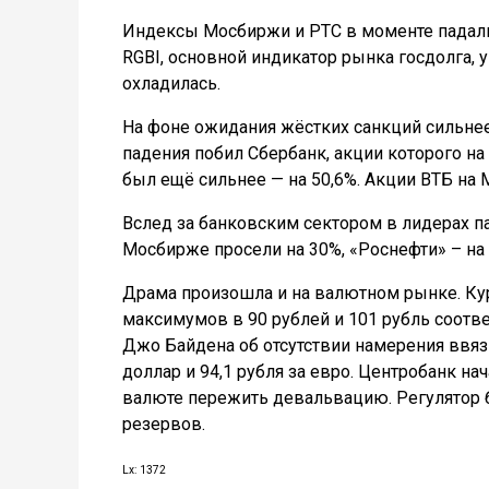
Индексы Мосбиржи и РТС в моменте падали
RGBI, основной индикатор рынка госдолга, у
охладилась.
На фоне ожидания жёстких санкций сильнее
падения побил Сбербанк, акции которого н
был ещё сильнее — на 50,6%. Акции ВТБ на 
Вслед за банковским сектором в лидерах п
Мосбирже просели на 30%, «Роснефти» – на 2
Драма произошла и на валютном рынке. Кур
максимумов в 90 рублей и 101 рубль соотв
Джо Байдена об отсутствии намерения ввязы
доллар и 94,1 рубля за евро. Центробанк 
валюте пережить девальвацию. Регулятор б
резервов.
Lx: 1372