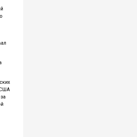
ий
о
вал
а
ских
 США
 за
ой