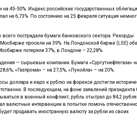
 на 45-50%. Индекс российских государственных облигац
пал на 6,73%. По состоянию на 25 февраля ситуация немног
 всего пострадали бумаги банковского сектора. Рекорды
а Мосбирже просели на 39%. На Лондонской бирже (LSE) об
Мосбирже потеряли 37%, в Лондоне – 22,28%.
адения — сырьевые компании. Бумаги «Сургутнефтегаза» н
8,6%, «Газпрома» – на 27,5%, «Лукойла» – на 20%.
сы доллара и евро к рублю на форексе достигли историче
етственно. В последующем, на фоне заявлений президента
ваться в военный конфликт, рубль отыграл до 84,2 рубля
начал валютные интервенции в попытке помочь отечественн
удет продавать иностранную валюту за рубли из своих