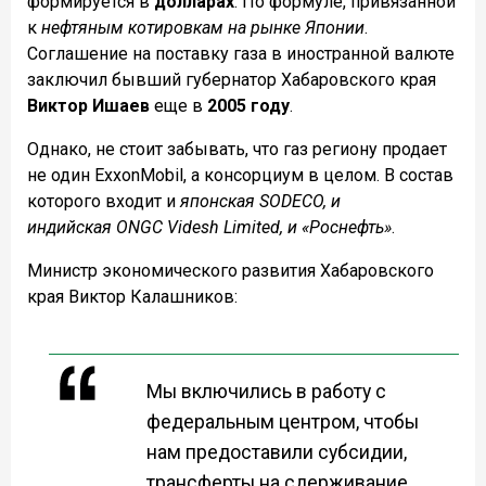
формируется в
долларах
. По формуле, привязанной
к
нефтяным котировкам на рынке Японии
.
Соглашение на поставку газа в иностранной валюте
заключил бывший губернатор Хабаровского края
Виктор Ишаев
еще в
2005 году
.
Однако, не стоит забывать, что газ региону продает
не один ExxonMobil, а консорциум в целом. В состав
которого входит и
японская SODECO, и
индийская
ONGC Videsh Limited, и «Роснефть»
.
Министр экономического развития Хабаровского
края Виктор Калашников:
Мы включились в работу с
федеральным центром, чтобы
нам предоставили субсидии,
трансферты на сдерживание