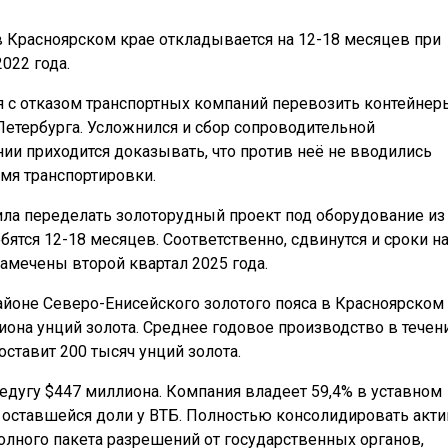
в Красноярском крае откладывается на 12-18 месяцев при
022 года.
я с отказом транспортных компаний перевозить контейнер
етербурга. Усложнился и сбор сопроводительной
ии приходится доказывать, что против неё не вводились
емя транспортировки.
ила переделать золоторудный проект под оборудование из
бятся 12-18 месяцев. Соответственно, сдвинутся и сроки н
амечены второй квартал 2025 года.
йоне Северо-Енисейского золотого пояса в Красноярском
иона унций золота. Среднее годовое производство в течен
ставит 200 тысяч унций золота.
едугу $447 миллиона. Компания владеет 59,4% в уставном
 оставшейся доли у ВТБ. Полностью консолидировать акти
олного пакета разрешений от государственных органов,