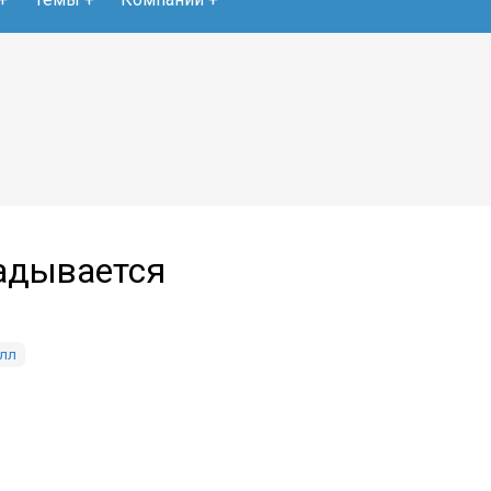
адывается
лл