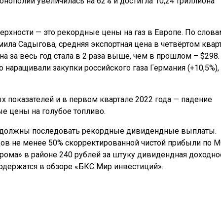
онополии увеличилась на 62% и достигла 10,24 триллиона
рхности — это рекордные цены на газ в Европе. По слова
ила Садыгова, средняя экспортная цена в четвёртом квар
на за весь год стала в 2 раза выше, чем в прошлом – $298.
 наращивали закупки российского газа Германия (+10,5%),
х показателей и в первом квартале 2022 года — падение
е цены на голубое топливо.
е должны последовать рекордные дивидендные выплаты.
дов не менее 50% скорректированной чистой прибыли по 
рома» в районе 240 рублей за штуку дивидендная доходно
содержатся в обзоре «БКС Мир инвестиций».