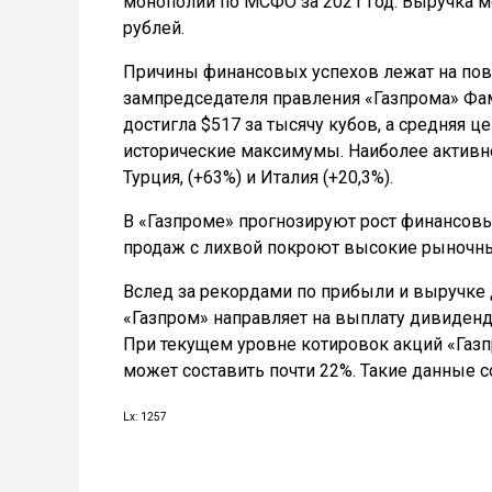
монополии по МСФО за 2021 год. Выручка м
рублей.
Причины финансовых успехов лежат на пове
зампредседателя правления «Газпрома» Фам
достигла $517 за тысячу кубов, а средняя це
исторические максимумы. Наиболее активно
Турция, (+63%) и Италия (+20,3%).
В «Газпроме» прогнозируют рост финансовы
продаж с лихвой покроют высокие рыночны
Вслед за рекордами по прибыли и выручк
«Газпром» направляет на выплату дивиден
При текущем уровне котировок акций «Газп
может составить почти 22%. Такие данные 
Lx: 1257