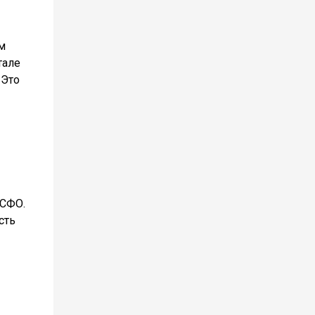
м
тале
 Это
МСФО.
сть