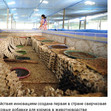
йствия инновациям создана первая в стране сверчковая
лковые добавки для кормов в животноводстве.