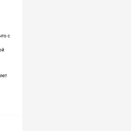
что с
ой
лет