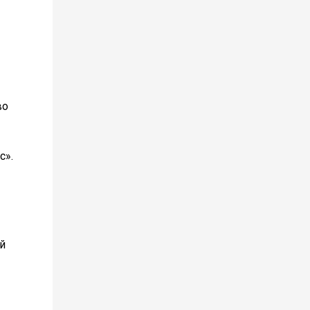
во
с».
й