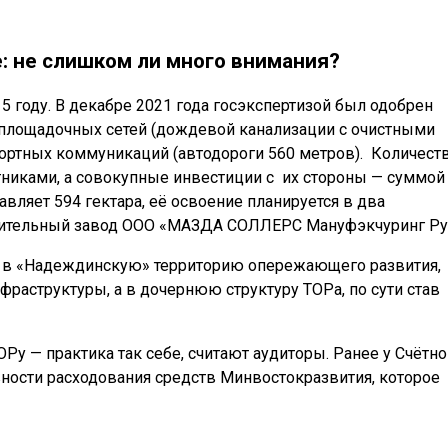
: не слишком ли много внимания?
 году. В декабре 2021 года госэкспертизой был одобрен
иплощадочных сетей (дождевой канализации с очистными
ортных коммуникаций (автодороги 560 метров). Количест
тниками, а совокупные инвестиции с
их стороны — суммой
вляет 594 гектара, её освоение планируется в два
оительный завод
ООО
«
МАЗДА СОЛЛЕРС
Мануфэкчуринг Ру
л в «Надеждинскую» территорию опережающего развития,
фраструктуры, а в дочернюю структуру ТОРа, по сути став
Ру — практика так себе, считают аудиторы. Ранее у Счётно
ности расходования средств Минвостокразвития, которое