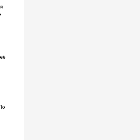
ий
о
 её
 По