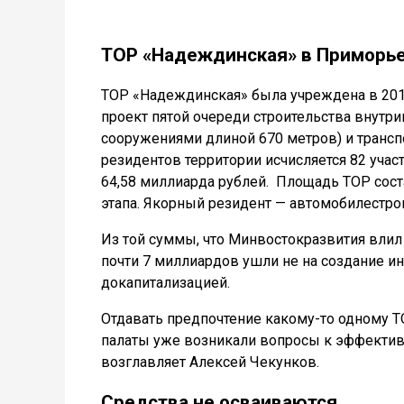
ТОР «Надеждинская» в Приморье
ТОР «Надеждинская» была учреждена в 2015
проект пятой очереди строительства внутр
сооружениями длиной 670 метров) и трансп
резидентов территории исчисляется 82 учас
64,58 миллиарда рублей.
Площадь ТОР соста
этапа. Якорный резидент — автомобилестр
Из той суммы, что Минвостокразвития вли
почти 7 миллиардов ушли не на создание ин
докапитализацией.
Отдавать предпочтение какому-то одному ТО
палаты уже возникали вопросы к эффектив
возглавляет Алексей Чекунков.
Средства не осваиваются