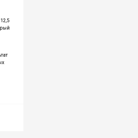
12,5
орый
ьтат
ых