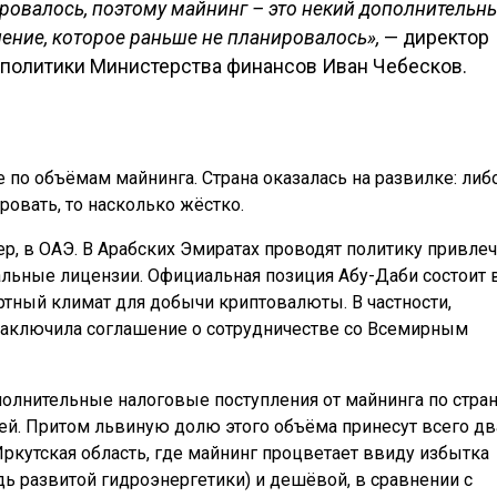
ровалось, поэтому майнинг – это некий дополнительн
ление, которое раньше не планировалось»,
— директор
политики Министерства финансов Иван Чебесков.
е по объёмам майнинга. Страна оказалась на развилке: либ
ировать, то насколько жёстко.
р, в ОАЭ. В Арабских Эмиратах проводят политику привле
льные лицензии. Официальная позиция Абу-Даби состоит 
тный климат для добычи криптовалюты. В частности,
заключила соглашение о сотрудничестве со Всемирным
олнительные налоговые поступления от майнинга по стра
лей. Притом львиную долю этого объёма принесут всего дв
Иркутская область, где майнинг процветает ввиду избытка
 развитой гидроэнергетики) и дешёвой, в сравнении с