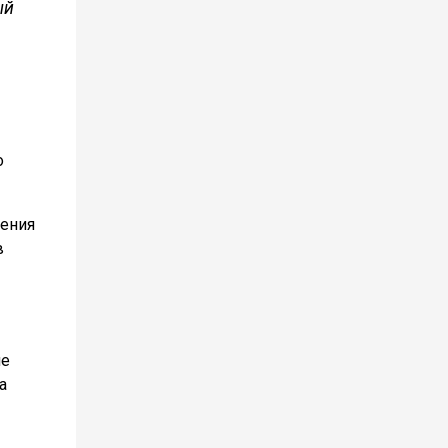
ый
о
чения
в
не
а