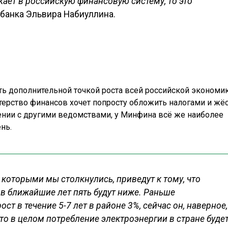
икает в российскую финансовую систему, то это
обанка Эльвира Набиуллина.
ть дополнительной точкой роста всей российской экономик
терство финансов хочет попросту обложить налогами и жё
нении с другими ведомствами, у Минфина всё же наиболее
нь.
 которыми мы столкнулись, приведут к тому, что
в ближайшие лет пять будут ниже. Раньше
ст в течение 5-7 лет в районе 3%, сейчас он, наверное,
то в целом потребление электроэнергии в стране буде