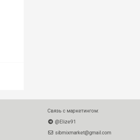
Связь с маркетингом:
@Elize91
sibmixmarket@gmail.com