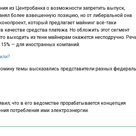
ения из Центробанка о возможности запретить выпуск,
анял более взвешенную позицию, но от либеральной она
конопроект, который предлагает майнинг всё-таки
в качестве средства платежа. Но обложить этот сегмент
что выходить из тени майнерам окажется несподручно. Реч
 15% — для иностранных компаний.
тили?
комину темы высказались представители разных федерал
вил, что в его ведомстве прорабатывается концепция
ения потребления ими электроэнергии.