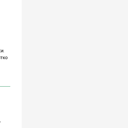
и.
стко
т