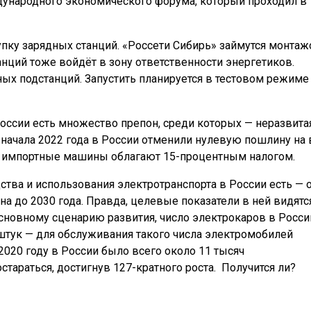
ународного экономического форума, который проходил в
упку зарядных станций. «Россети Сибирь» займутся монтаж
ций тоже войдёт в зону ответственности энергетиков.
х подстанций. Запустить планируется в тестовом режиме
России есть множество препон, среди которых — неразвита
 начала 2022 года в России отменили нулевую пошлину на
ь импортные машины облагают 15-процентным налогом.
тва и использования электротранспорта в России есть — 
на до 2030 года. Правда, целевые показатели в ней видятс
сновному сценарию развития, число электрокаров в Росси
штук — для обслуживания такого числа электромобилей
2020 году в России было всего около 11 тысяч
стараться, достигнув 127-кратного роста. Получится ли?