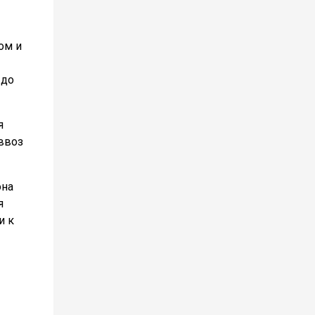
ом и
 до
я
 ввоз
она
я
и к