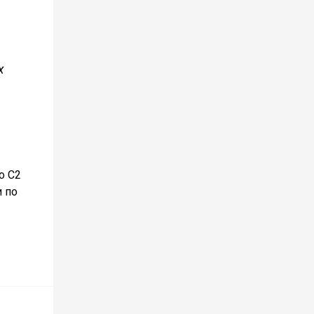
х
о С2
и по