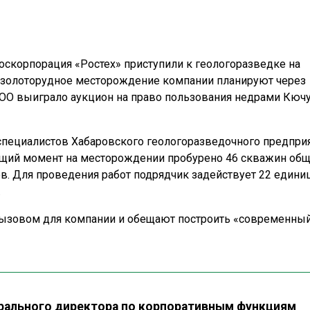
оскорпорация «Ростех» приступили к геологоразведке на
 золоторудное месторождение компании планируют через
ООО выиграло аукцион на право пользования недрами Кючу
специалистов Хабаровского геологоразведочного предприя
кущий момент на месторождении пробурено 46 скважин об
в. Для проведения работ подрядчик задействует 22 един
.
ызовом для компании и обещают построить «современны
рального директора по корпоративным функциям