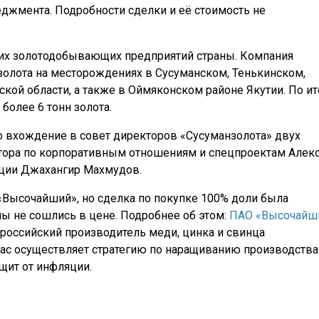
джмента. Подробности сделки и её стоимость не
ших золотодобывающих предприятий страны. Компания
золота на месторождениях в Сусуманском, Тенькинском,
кой области, а также в Оймяконском районе Якутии. По и
более 6 тонн золота.
вхождение в совет директоров «Сусуманзолота» двух
тора по корпоративным отношениям и спецпроектам Алек
ации Джахангир Махмудов.
«Высочайший», но сделка по покупке 100% доли была
оны не сошлись в цене. Подробнее об этом:
ПАО «Высочайш
российский производитель меди, цинка и свинца
час осуществляет стратегию по наращиванию производства
 щит от инфляции.