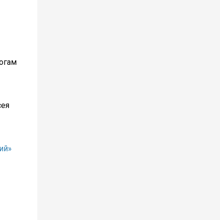
тогам
сея
ий»