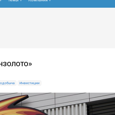
нзолото»
тодобыча
Инвестиции