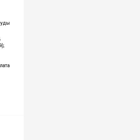
суды
д
);
лата