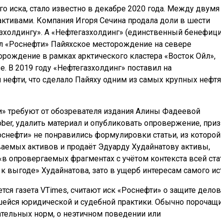
го иска, стало известно в декабре 2020 года. Между двумя
ктивами. Компания Игоря Сечина продала доли в шести
зхолдингу». А «Нефтегазхолдинг» (единственный бенефиц
ал «Роснефти» Пайяхское месторождение на севере
орождение в рамках арктического кластера «Восток Ойл»,
. В 2019 году «Нефтегазхолдинг» поставил на
н нефти, что сделало Пайяху одним из самых крупных нефт
и» требуют от обозревателя издания Алины Фадеевой
ber, удалить материал и опубликовать опровержение, при
снефти» не понравились формулировки статьи, из которой
ваемых активов и продаёт Эдуарду Худайнатову активы,
«в опровергаемых фрагментах с учётом контекста всей ста
 к выгоде» Худайнатова, зато в ущерб интересам самого ис
тся газета VTimes, считают иск «Роснефти» о защите дело
шейся юридической и судебной практики. Обычно порочащ
тельных норм, о неэтичном поведении или