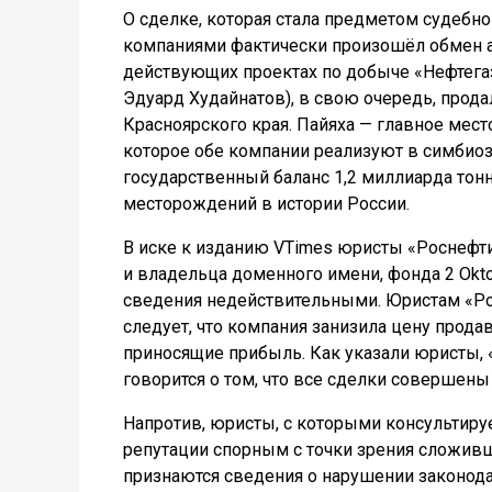
О сделке, которая стала предметом судебно
компаниями фактически произошёл обмен а
действующих проектах по добыче «Нефтега
Эдуард Худайнатов), в свою очередь, прод
Красноярского края. Пайяха — главное мест
которое обе компании реализуют в симбиозе
государственный баланс 1,2 миллиарда тон
месторождений в истории России.
В иске к изданию VTimes юристы «Роснефт
и владельца доменного имени, фонда 2 Okto
сведения недействительными. Юристам «Ро
следует, что компания занизила цену прода
приносящие прибыль. Как указали юристы, 
говорится о том, что все сделки совершены
Напротив, юристы, с которыми консультируе
репутации спорным с точки зрения сложив
признаются сведения о нарушении законода