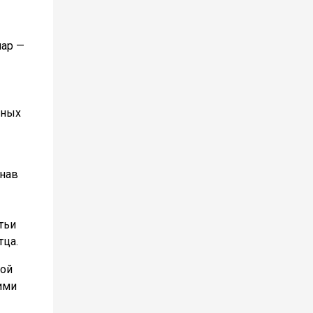
иар —
яных
знав
тьи
тца.
вой
ими