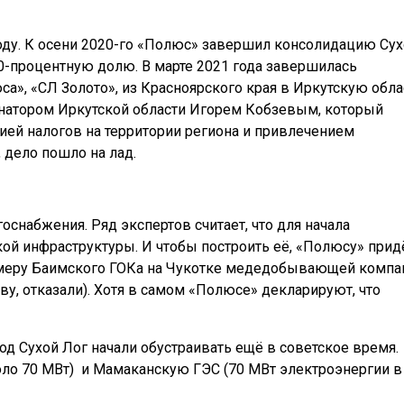
году. К осени 2020-го «Полюс» завершил консолидацию Сух
00-процентную долю. В марте 2021 года завершилась
», «СЛ Золото», из Красноярского края в Иркутскую обла
натором Иркутской области Игорем Кобзевым, который
ей налогов на территории региона и привлечением
 дело пошло на лад.
набжения. Ряд экспертов считает, что для начала
кой инфраструктуры. И чтобы построить её, «Полюсу» прид
имеру Баимского ГОКа на Чукотке медедобывающей компа
ову, отказали). Хотя в самом «Полюсе» декларируют, что
д Сухой Лог начали обустраивать ещё в советское время.
оло 70 МВт) и Мамаканскую ГЭС (70 МВт электроэнергии в