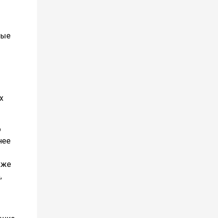
ные
х
о
нее
кже
,