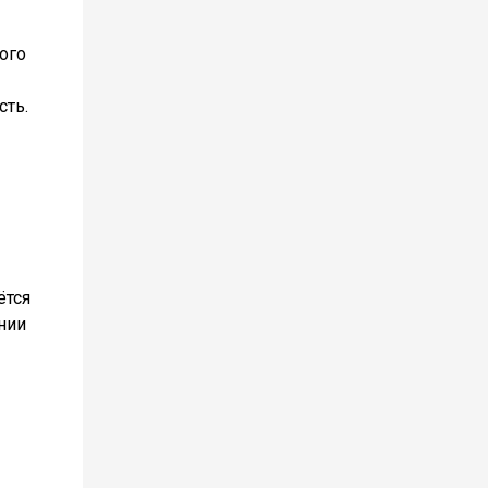
ого
сть.
ётся
нии