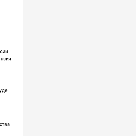
ссии
ензия
уде.
ства