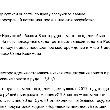
ркутской области по праву заслужило звание
й ресурсный потенциал, промышленная разработка
е Иркутской области. Золоторудное месторождение было
 На него приходится около трети всех запасов золота в Ро
. Это крупнейшее неосвоенное месторождение в мире. Лиц
олюс» Саида Керимова.
есторождения оставалась низкая концентрация золота в р
ание золота в руде — 2,3 г/т.
оторудного месторождения сдвинулись в 2017 году, когда
а рублей выиграла компания «СЛ Золото» — совместное
 в течение 20 лет Сухой Лог находился на балансе государ
ьных покупателей ходили «Норильский никель», «Базовый