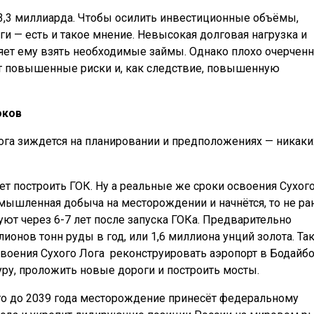
3,3 миллиарда. Чтобы осилить инвестиционные объёмы,
и — есть и такое мнение. Невысокая долговая нагрузка и
яет ему взять необходимые займы. Однако плохо очерчен
т повышенные риски и, как следствие, повышенную
оков
Лога зиждется на планировании и предположениях — никаки
т построить ГОК. Ну а реальные же сроки освоения Сухог
мышленная добыча на месторождении и начнётся, то не ра
уют через 6-7 лет после запуска ГОКа. Предварительно
онов тонн руды в год, или 1,6 миллиона унций золота. Та
своения Сухого Лога
реконструировать аэропорт в Бодайбо
у, проложить новые дороги и построить мосты.
то до 2039 года месторождение принесёт федеральному