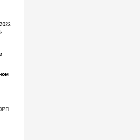
 2022
в
и
вном
 ВРП