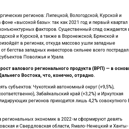
ргических регионов: Липецкой, Вологодской, Курской и
а фоне «высокой базы»: так как 2021 год и первый квартал
конъюнктурных факторов. Существенный спад ожидается 
одской и Курской, а также в Воронежской, Брянской и
оизойдёт в регионах, откуда массово ушли западные
 от бегства западных инвесторов сильнее всего пострадал
 субъектов Поволжья и Урала.
рост валового регионального продукта (ВРП) — в осно
Дальнего Востока, что, конечно, отрадно.
ять субъектов: Чукотский автономный округ (+9,5%),
соответственно), Забайкальский край (+3,2%) и Иркутская
ти лидирующих регионов приходится лишь 4,2% совокупного
а региональных экономик в 2022-м сформируют девять
ковская и Свердловская области, Ямало-Ненецкий и Ханты-