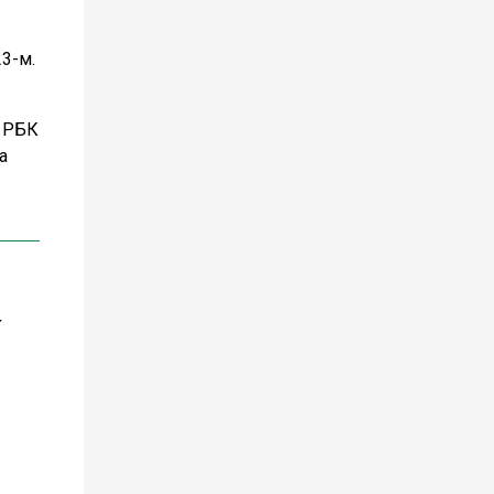
3-м.
е РБК
а
х