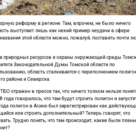
орную реформу в регионе. Там, впрочем, не было ничего
ласть выступает лишь как некий пример неудачи в сфере
названия этой области можно, пожалуй, поставить почти л
та природных ресурсов и охраны окружающей среды Томс
итета Законодательной Думы Томской области по
ользованию, область сталкивается с переполнением полиго
ого района и Северска.
БО отражен в прессе так, что ничего толком нельзя понят
 года говорилось, что там будут строить полигон и запустя
4 года полигон в Асино был зарегистрирован как действующ
ийся или строить дополнительный? Теперь говорят, что
ать. Трудно понять, что там происходит, какие были планы
 нет?