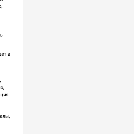
о,
ть
дет в
,
о,
ация
иалы,