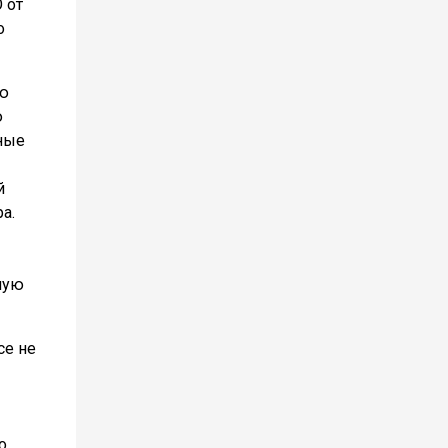
 от
о
ую
ю
ьные
й
а.
ную
се не
о.