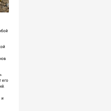
юбой
кой
нов
ь.
т его
ий.
 и