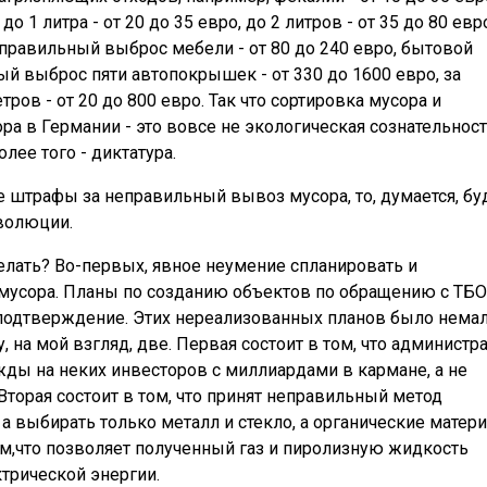
о 1 литра - от 20 до 35 евро, до 2 литров - от 35 до 80 евр
неправильный выброс мебели - от 80 до 240 евро, бытовой
ный выброс пяти автопокрышек - от 330 до 1600 евро, за
ов - от 20 до 800 евро. Так что сортировка мусора и
а в Германии - это вовсе не экологическая сознательнос
лее того - диктатура.
 штрафы за неправильный вывоз мусора, то, думается, бу
волюции.
елать? Во-первых, явное неумение спланировать и
усора. Планы по созданию объектов по обращению с ТБО
подтверждение. Этих нереализованных планов было немал
 на мой взгляд, две. Первая состоит в том, что администр
ды на неких инвесторов с миллиардами в кармане, а не
торая состоит в том, что принят неправильный метод
 а выбирать только металл и стекло, а органические матер
м,что позволяет полученный газ и пиролизную жидкость
трической энергии.