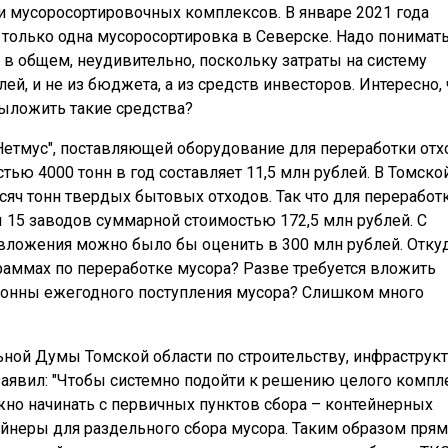
ти мусоросортировочных комплексов. В январе 2021 года
т только одна мусоросортировка в Северске. Надо понимать
 в общем, неудивительно, поскольку затраты на систему
й, и не из бюджета, а из средств инвесторов. Интересно, 
ыложить такие средства?
Нетмус", поставляющей оборудование для переработки отх
ью 4000 тонн в год составляет 11,5 млн рублей. В Томско
сяч тонн твердых бытовых отходов. Так что для переработ
ы 15 заводов суммарной стоимостью 172,5 млн рублей. С
, вложения можно было бы оценить в 300 млн рублей. Отку
раммах по переработке мусора? Разве требуется вложить
 тонны ежегодного поступления мусора? Слишком много
ьной Думы Томской области по строительству, инфраструк
аявил: "Чтобы системно подойти к решению целого компл
жно начинать с первичных пунктов сбора – контейнерных
ейнеры для раздельного сбора мусора. Таким образом прям