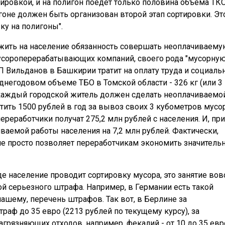
ировкой, и на полигон поедет только половина объема ТКО
лигоне должен быть организован второй этап сортировки. Эт
ку на полигоны".
ложить на население обязанность совершать неоплачиваем
мусороперерабатывающих компаний, своего рода "мусорну
П Вильданов в Башкирии тратит на оплату труда и социал
еднегодовом объеме ТБО в Томской области - 326 кг (или 3
 каждый городской житель должен сделать неоплачиваемо
латить 1500 рублей в год за вывоз своих 3 кубометров мусор
реработчики получат 275,2 млн рублей с населения. И, при
ваемой работы населения на 7,2 млн рублей. Фактически,
ие просто позволяет переработчикам экономить значитель
де население проводит сортировку мусора, это занятие вов
ой серьезного штрафа. Например, в Германии есть такой
-нашему, перечень штрафов. Так вот, в Берлине за
аф до 35 евро (2213 рублей по текущему курсу), за
рязняющих отходов, например, фекалий - от 10 до 35 евр