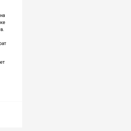
 на
тке
в.
рат
ет