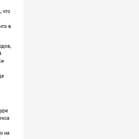
, что
что в
одов,
й
ки
да
туре
екса
о на