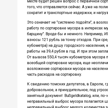
месте будет решен вопрос с первичной сорт
того, что отправляется сейчас. А уже на по
сократит и транспортные издержки, и нагруз
Это означает не "системно подойти", а воз
работу по сортировке мусора в интересах 
барщину". Вроде бы и немного. Например, И
взносы 121 рубль за тонну отходов. При ср
кубометра) на душу городского населения,
работы на 39,4 рубля в год. И при этом зап
От вывоза 550,4 тысяч кубометров мусора пе
всеобщей сортировке мусора, еще неоплачи
возложение сортировки мусора на населен
часть расходов на сортировку.
К сведению томских депутатов, в Европе, г
добровольное, а принудительное, под угроз
занятный документ: Bußgeldkatalog, или, по
неправильный выброс мусора полагается штр
неправильный выброс малого количества заг