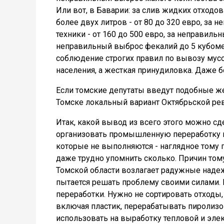
Или вот, в Баварии: за слив жидких отходов д
более двух литров - от 80 до 320 евро, за 
техники - от 160 до 500 евро, за неправиль
неправильный выброс фекалий до 5 кубометр
соблюдение строгих правил по вывозу мусор
населения, а жесткая принудиловка. Даже бо
Если томские депутаты введут подобные же
Томске локальный вариант Октябрьской ре
Итак, какой вывод из всего этого можно сд
организовать промышленную переработку м
которые не выполняются - наглядное тому 
даже трудно упомнить сколько. Причин тому,
Томской области возлагает радужные надеж
пытается решать проблему своими силами. В
переработки. Нужно не сортировать отходы,
включая пластик, перерабатывать пиролизо
использовать на выработку тепловой и элек