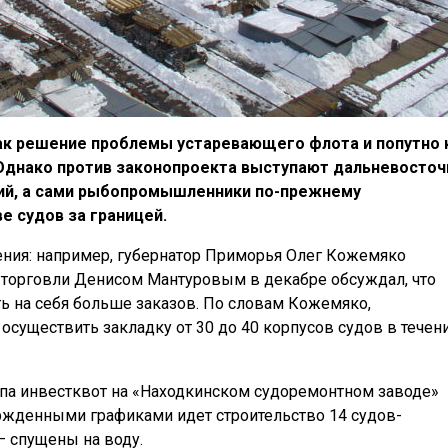
как решение проблемы устаревающего флота и попутно 
Однако против законопроекта выступают дальневосто
тий, а сами рыбопромышленники по-прежнему
е судов за границей.
ения: например, губернатор Приморья Олег Кожемяко
 торговли Денисом Мантуровым в декабре обсуждал, что
ь на себя больше заказов. По словам Кожемяко,
существить закладку от 30 до 40 корпусов судов в течен
тапа инвестквот на «Находкинском судоремонтном заводе»
ержденными графиками идет строительство 14 судов-
— спущены на воду.