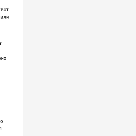
квот
овли
т
ено
го
я