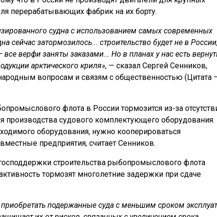
я перерабатывающих фабрик на их борту.
ализированного судна с использованием самых современных
дна сейчас затормозилось... строительство будет не в России
 — все верфи заняты заказами... Но в планах у нас есть верну
родукции арктического криля»
, — сказал Сергей Сенников,
ародным вопросам и связям с общественностью (Цитата 
бопромыслового флота в России тормозится из-за отсутств
ия производства судового комплектующего оборудования.
бходимого оборудования, нужно кооперироваться
вместные предприятия, считает Сенников.
 господдержки строительства рыбопромыслового флота
тактивность тормозят многолетние задержки при сдаче
 приобретать подержанные суда с меньшим сроком эксплуа
 защищает их от рисков, связанных с увеличением срока