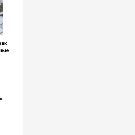
как
чные
ие