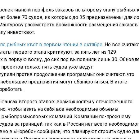
спективный портфель заказов по второму этапу рыбных 
т более 70 судов, из которых до 35 предназначены для л
 Мантурову рассмотреть возможность размещения заказов
пу инвестквот.
пе рыбных квот в первом чтении в октябре
. Не все считаю
ты первого этапа критикуют: за пять лет из 129
 в первую волну, до сих пор выполнили лишь 30. Обновл
проектов только пять судов уже ведут
упили против продолжения программы: они считают, что
и небольшие предприятия могут обанкротиться. В итоге
оработать.
нюансах второго этапов: возможностей у отечественного
но, чтобы взять на себя все необходимые объемы
ти рыбопромысловых компаний. Компании по-прежнему
судов за границей, так как в России нет всего необходимо
вно в «Норебо» сообщили, что планируют строить судно дл
тому что в России не производят двигатели для крупных