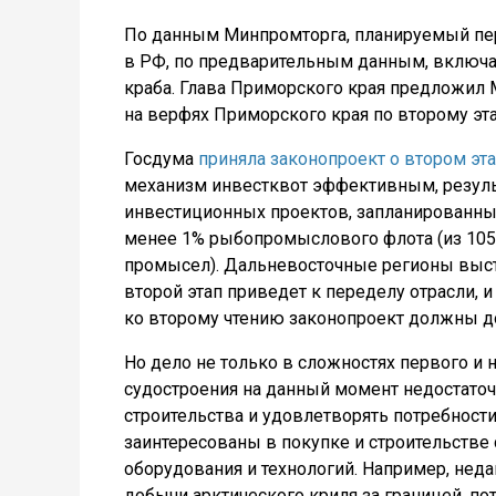
По данным Минпромторга, планируемый пер
в РФ, по предварительным данным, включае
краба. Глава Приморского края предложил
на верфях Приморского края по второму эта
Госдума
приняла законопроект о втором эта
механизм инвестквот эффективным, результа
инвестиционных проектов, запланированных
менее 1% рыбопромыслового флота (из 105 
промысел). Дальневосточные регионы выст
второй этап приведет к переделу отрасли, 
ко второму чтению законопроект должны д
Но дело не только в сложностях первого и 
судостроения на данный момент недостаточ
строительства и удовлетворять потребнос
заинтересованы в покупке и строительстве 
оборудования и технологий. Например, неда
добычи арктического криля за границей, по