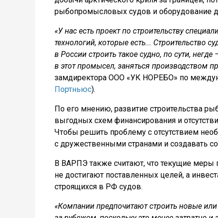
рыбопромысловых судов и оборудование дл
«У нас есть проект по строительству специ
технологий, которые есть... Строительство су
в России строить такое судно, по сути, негде
в этот промысел, заняться производством п
замдиректора ООО «УК НОРЕБО» по междун
Портньюс
).
По его мнению, развитие строительства ры
выгодных схем финансирования и отсутств
Чтобы решить проблему с отсутствием нео
с дружественными странами и создавать со
В ВАРПЭ также считают, что текущие меры
не достигают поставленных целей, а инвес
строящихся в РФ судов.
«Компании предпочитают строить новые или
за рубежом, поскольку это менее затратно и