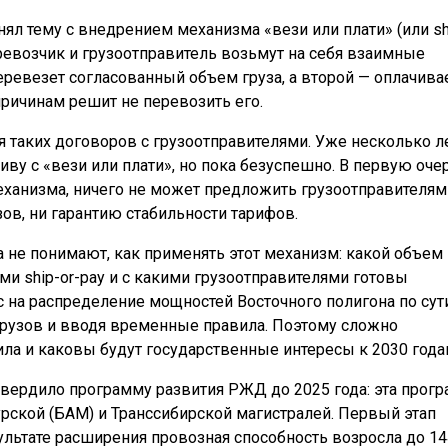
ял тему с внедрением механизма «вези или плати» (или sh
перевозчик и грузоотправитель возьмут на себя взаимные
перевезет согласованный объем груза, а второй — оплачива
причинам решит не перевозить его.
я таких договоров с грузоотправителями. Уже несколько л
ву с «вези или плати», но пока безуспешно. В первую оче
еханизма, ничего не может предложить грузоотправителям
зов, ни гарантию стабильности тарифов.
а не понимают, как применять этот механизм: какой объем
ми ship-or-pay и с какими грузоотправителями готовы
с на распределение мощностей Восточного полигона по сут
 грузов и вводя временные правила. Поэтому сложно
ила и каковы будут государственные интересы к 2030 года
твердило программу развития РЖД до 2025 года: эта прог
ской (БАМ) и Транссибирской магистралей. Первый этап
ультате расширения провозная способность возросла до 14