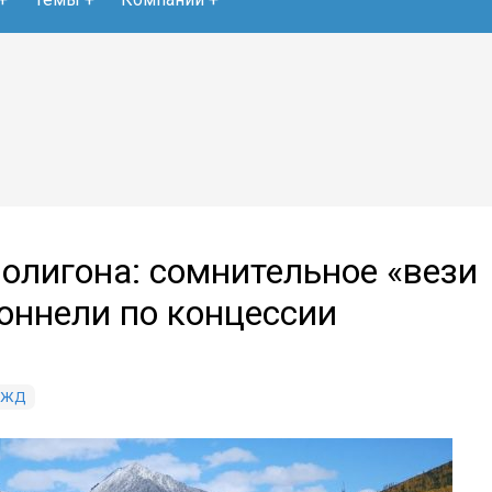
полигона: сомнительное «вези
тоннели по концессии
РЖД