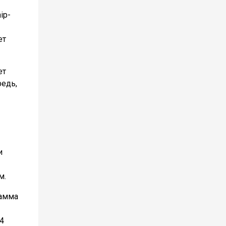
ip-
ет
ет
редь,
и
м.
рамма
4