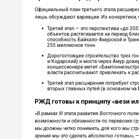
Официальный план третьего этапа расширен
лишь обсуждают вариации. Из конкретики, 
Третий этап — это перспектива «до 20
объектов растягивается на период ближ
способность Байкало-Амурской и Тра
255 миллионов тонн.
Дорогостоящее строительство трех то
и Кодарский) и моста через Амур дове
концессионера метит «Бамтоннельстро
власти рассчитывают привлекать к ра
Третий этап расширения потребует стр
вторых главных путей (в основном на 
РЖД готовы к принципу «вези ил
«В рамках III этапа развития Восточного по
возможности и обязанности по перевозке гру
мы должны четко понимать, для кого мы стро
зрения мы это сделать абсолютно готовы»
, 