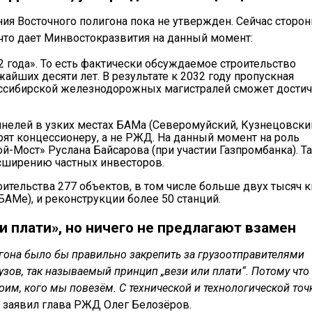
ия Восточного полигона пока не утвержден. Сейчас сторо
что дает Минвостокразвития на данный момент:
32 года». То есть фактически обсуждаемое строительство
айших десяти лет. В результате к 2032 году пропускная
нссибирской железнодорожных магистралей сможет дости
ннелей в узких местах БАМа (Северомуйский, Кузнецовски
рят концессионеру, а не РЖД. На данный момент на роль
й-Мост» Руслана Байсарова (при участии Газпромбанка). Т
сширению частных инвесторов.
оительства 277 объектов, в том числе больше двух тысяч к
БАМе), и реконструкции более 50 станций.
и плати», но ничего не предлагают взамен
лигона было бы правильно закрепить за грузоотправителями
зов, так называемый принцип „вези или плати“. Потому что
им, кого мы повезём. С технической и технологической точ
— заявил глава РЖД Олег Белозёров.