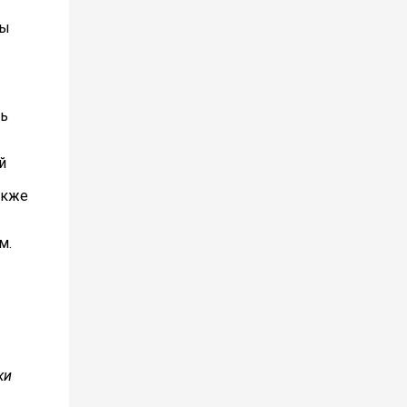
ны
чь
й
акже
м.
ки